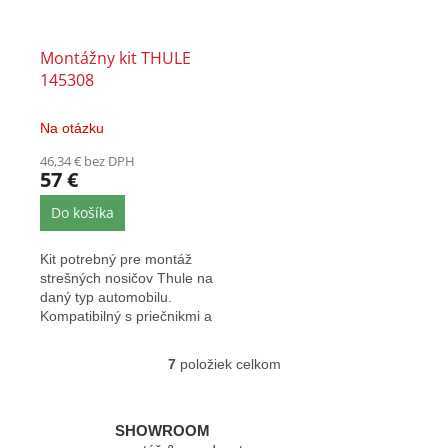
Montážny kit THULE
145308
Na otázku
46,34 € bez DPH
57 €
Do košíka
Kit potrebný pre montáž
strešných nosičov Thule na
daný typ automobilu.
Kompatibilný s priečnikmi a
pätkami Thule EVO...
7
položiek celkom
O
v
l
á
SHOWROOM
d