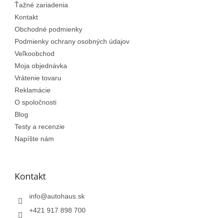
e
Ťažné zariadenia
Kontakt
Obchodné podmienky
Podmienky ochrany osobných údajov
Veľkoobchod
Moja objednávka
Vrátenie tovaru
Reklamácie
O spoločnosti
Blog
Testy a recenzie
Napíšte nám
Kontakt
info
@
autohaus.sk
+421 917 898 700