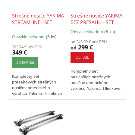
p
o
r
v
o
Strešné nosiče YAKIMA
Strešné nosiče YAKIMA
d
STREAMLINE - SET
BEZ PRESAHU - SET
u
Obvykle skladom
(5 ks)
k
Priemerné
Obvykle skladom
(5 ks)
hodnotenie
t
od 243,09 € bez DPH
produktu
o
299 €
283,74 € bez DPH
od
je
349 €
v
5,0
DETAIL
z
Do košíka
5
Kompletný set
hviezdičiek.
Kompletný set
najtichších strešných
presahových strešných
nosičov amerického
nosičov amerického
výrobcu Yakima. Hliníkové
výrobcu Yakima. Hliníkové
tyče s elegantným
tyče s elegantným
kompaktným dizajnom....
dizajnom. Krytá...