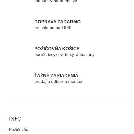
montáž & poradenstvo
a
c
i
e
DOPRAVA ZADARMO
p
pri nákupe nad 99€
r
v
k
POŽIČOVŃA KOŠICE
y
nosiče bicyklov, boxy, autostany
v
ý
p
i
ŤAŽNÉ ZARIADENIA
s
predaj a odborná montáž
u
Z
á
p
ä
INFO
t
Požičovňa
i