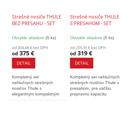
Strešné nosiče THULE
Strešné nosiče THULE
BEZ PRESAHU - SET
S PRESAHOM - SET
Obvykle skladom
(5 ks)
Obvykle skladom
(5 ks)
od 304,88 € bez DPH
od 259,35 € bez DPH
375 €
319 €
od
od
DETAIL
DETAIL
Kompletný set
Kompletný set nehlučných
nehlučných strešných
strešných nosičov Thule s
nosičov Thule s
presahom, pre väčšiu
elegantným kompaktným
prepravnú kapacitu.
dizajnom. Vybavené T-
Vybavený T-drážkou a
drážkou a zámkami.
zámkami.