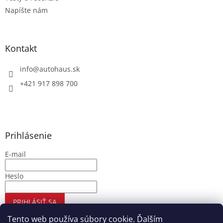
Napíšte nám
Kontakt
info
@
autohaus.sk
+421 917 898 700
Prihlásenie
E-mail
Heslo
PRIHLÁSIŤ SA
Nová registrácia
Zabudnuté heslo
Tento web používa súbory cookie. Ďalším