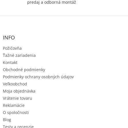
predaj a odborná montáž
Z
á
p
ä
INFO
t
Požičovňa
i
e
Ťažné zariadenia
Kontakt
Obchodné podmienky
Podmienky ochrany osobných údajov
Veľkoobchod
Moja objednávka
Vrátenie tovaru
Reklamácie
O spoločnosti
Blog
Testy a recenzie