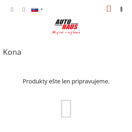
Prejsť
NÁKU
na
obsah
KOŠÍK
Kona
Produkty ešte len pripravujeme.