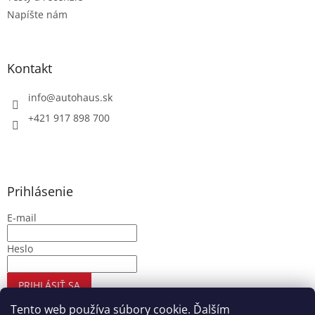
Napíšte nám
Kontakt
info
@
autohaus.sk
+421 917 898 700
Prihlásenie
E-mail
Heslo
PRIHLÁSIŤ SA
Nová registrácia
Zabudnuté heslo
Tento web používa súbory cookie. Ďalším