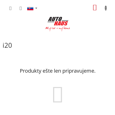
Prejsť
NÁKU
na
obsah
KOŠÍK
i20
Produkty ešte len pripravujeme.