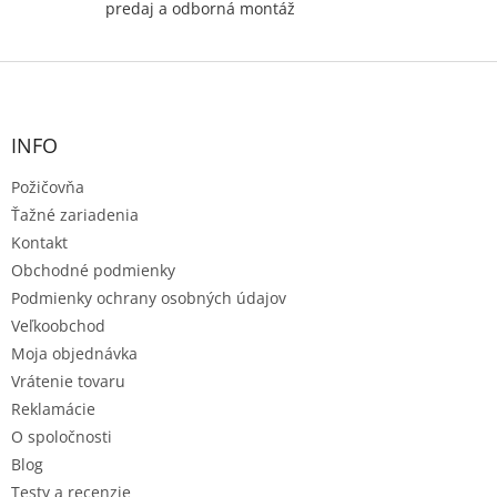
predaj a odborná montáž
Z
á
p
ä
INFO
t
Požičovňa
i
e
Ťažné zariadenia
Kontakt
Obchodné podmienky
Podmienky ochrany osobných údajov
Veľkoobchod
Moja objednávka
Vrátenie tovaru
Reklamácie
O spoločnosti
Blog
Testy a recenzie