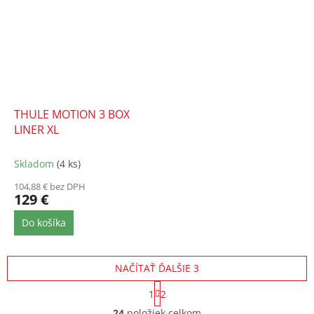
THULE MOTION 3 BOX
LINER XL
Skladom
(4 ks)
104,88 € bez DPH
129 €
Do košíka
NAČÍTAŤ ĎALŠIE 3
S
1
2
t
O
r
24
položiek celkom