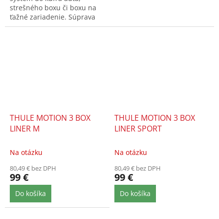
strešného boxu či boxu na
ťažné zariadenie. Súprava
štyroch 75L tašiek.
THULE MOTION 3 BOX
THULE MOTION 3 BOX
LINER M
LINER SPORT
Na otázku
Na otázku
80,49 € bez DPH
80,49 € bez DPH
99 €
99 €
Do košíka
Do košíka