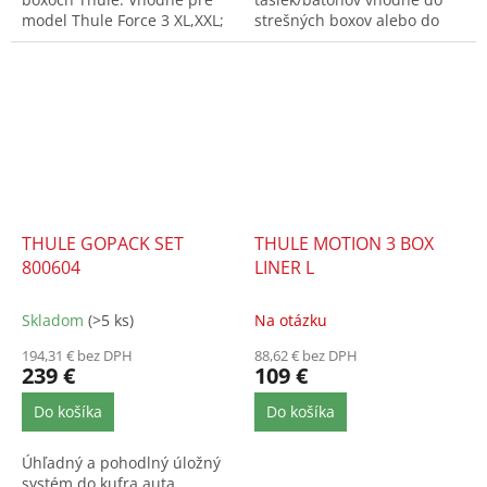
model Thule Force 3 XL,XXL;
strešných boxov alebo do
Motion 3 XXL,XXL...
boxu na ťažné zariadenie
THULE BACKSPACE XT.
THULE GOPACK SET
THULE MOTION 3 BOX
800604
LINER L
Skladom
(>5 ks)
Na otázku
194,31 € bez DPH
88,62 € bez DPH
239 €
109 €
Do košíka
Do košíka
Úhľadný a pohodlný úložný
systém do kufra auta,