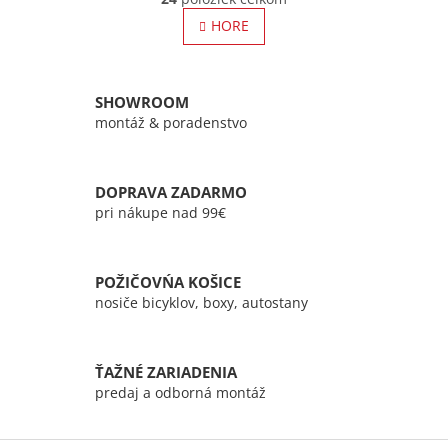
v
á
l
HORE
n
á
k
o
d
v
a
a
c
SHOWROOM
n
i
montáž & poradenstvo
i
e
e
p
r
DOPRAVA ZADARMO
v
pri nákupe nad 99€
k
y
v
ý
POŽIČOVŃA KOŠICE
p
nosiče bicyklov, boxy, autostany
i
s
u
ŤAŽNÉ ZARIADENIA
predaj a odborná montáž