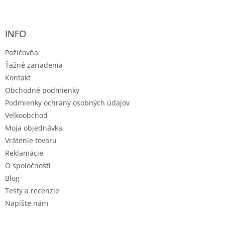
Z
á
p
ä
INFO
t
Požičovňa
i
e
Ťažné zariadenia
Kontakt
Obchodné podmienky
Podmienky ochrany osobných údajov
Veľkoobchod
Moja objednávka
Vrátenie tovaru
Reklamácie
O spoločnosti
Blog
Testy a recenzie
Napíšte nám