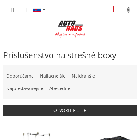
Prejsť
NÁKU
na
obsah
KOŠÍK
Príslušenstvo na strešné boxy
R
a
Odporúčame
Najlacnejšie
Najdrahšie
d
e
Najpredávanejšie
Abecedne
n
i
e
OTVORIŤ FILTER
p
r
V
o
ý
d
p