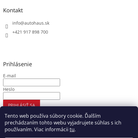
Kontakt
info
@
autohaus.sk
+421 917 898 700
Prihlásenie
E-mail
Heslo
PRIHLÁSIŤ SA
Nová registrácia
Zabudnuté heslo
Tento web používa súbory cookie. Ďalším
prechádzaním tohto webu vyjadrujete súhlas s ich
používaním. Viac informácii
tu
.