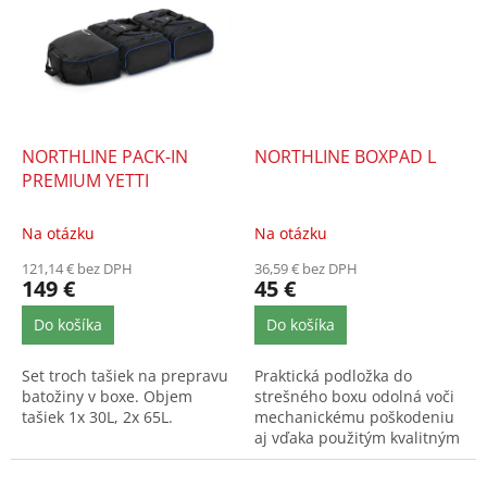
NORTHLINE PACK-IN
NORTHLINE BOXPAD L
PREMIUM YETTI
Na otázku
Na otázku
121,14 € bez DPH
36,59 € bez DPH
149 €
45 €
Do košíka
Do košíka
Set troch tašiek na prepravu
Praktická podložka do
batožiny v boxe. Objem
strešného boxu odolná voči
tašiek 1x 30L, 2x 65L.
mechanickému poškodeniu
aj vďaka použitým kvalitným
materiálom. Veľkosť L