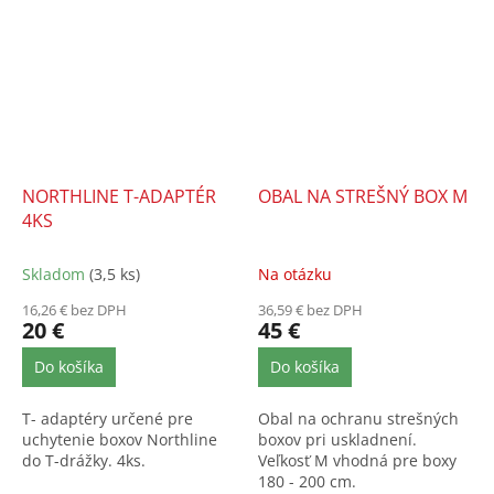
vhodná pre...
NORTHLINE T-ADAPTÉR
OBAL NA STREŠNÝ BOX M
4KS
Skladom
(3,5 ks)
Na otázku
16,26 € bez DPH
36,59 € bez DPH
20 €
45 €
Do košíka
Do košíka
T- adaptéry určené pre
Obal na ochranu strešných
uchytenie boxov Northline
boxov pri uskladnení.
do T-drážky. 4ks.
Veľkosť M vhodná pre boxy
180 - 200 cm.