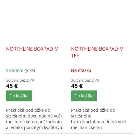
NORTHLINE BOXPAD M
NORTHLINE BOXPAD M
TEF
Skladom
(5 ks)
Na otázku
36,59 € bez DPH
36,59 € bez DPH
45 €
45 €
Do košíka
Do košíka
Praktická podložka do
Praktická podložka do
strešného boxu odolná voči
strešného
mechanickému poškodeniu
boxu Northline odolná voči
aj vďaka použitým kvalitným
mechanickému
materiálom. Veľkosť M.
poškodeniu. Podložka je