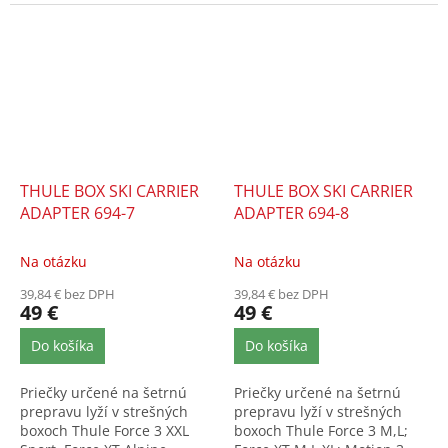
Motion 3 M, Touring
Alpine,...
THULE BOX SKI CARRIER
THULE BOX SKI CARRIER
ADAPTER 694-7
ADAPTER 694-8
Na otázku
Na otázku
39,84 € bez DPH
39,84 € bez DPH
49 €
49 €
Do košíka
Do košíka
Priečky určené na šetrnú
Priečky určené na šetrnú
prepravu lyží v strešných
prepravu lyží v strešných
boxoch Thule Force 3 XXL
boxoch Thule Force 3 M,L;