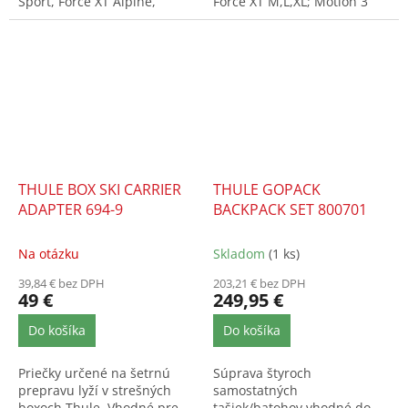
Sport, Force XT Alpine,
Force XT M,L,XL; Motion 3
Motion 3 M, Touring
L,XL,XL low; Motion XT...
Alpine,...
THULE BOX SKI CARRIER
THULE GOPACK
ADAPTER 694-9
BACKPACK SET 800701
Na otázku
Skladom
(1 ks)
39,84 € bez DPH
203,21 € bez DPH
49 €
249,95 €
Do košíka
Do košíka
Priečky určené na šetrnú
Súprava štyroch
prepravu lyží v strešných
samostatných
boxoch Thule. Vhodné pre
tašiek/batohov vhodné do