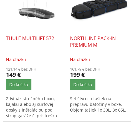
u
i
k
s
t
p
o
r
v
o
d
THULE MULTILIFT 572
NORTHLINE PACK-IN
u
PREMIUM M
k
t
Na otázku
Na otázku
o
121,14 € bez DPH
161,79 € bez DPH
v
149 €
199 €
Do košíka
Do košíka
Zdvihák strešného boxu,
Set štyroch tašiek na
kajaku alebo aj surfovej
prepravu batožiny v boxe.
dosky s inštaláciou pod
Objem tašiek 1x 30L, 3x 65L.
strop garáže či prístrešku.
Efektívne využitie...