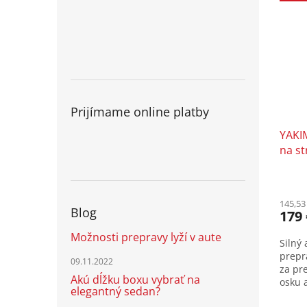
Prijímame online platby
YAKI
na st
145,53
Blog
179 
Možnosti prepravy lyží v aute
Silný 
prepr
09.11.2022
za pr
Akú dĺžku boxu vybrať na
osku 
elegantný sedan?