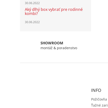
30.06.2022
Aký dlhý box vybrať pre rodinné
kombi?
30.06.2022
SHOWROOM
montáž & poradenstvo
Z
á
p
ä
t
INFO
i
e
Požičovňa
Ťažné zar