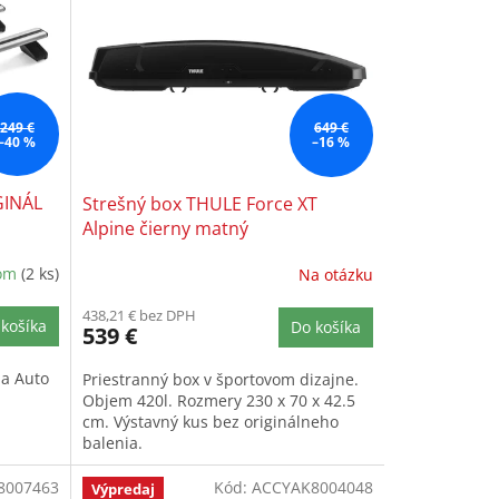
249 €
649 €
–40 %
–16 %
GINÁL
Strešný box THULE Force XT
Alpine čierny matný
dom
(2 ks)
Na otázku
438,21 € bez DPH
košíka
Do košíka
539 €
da Auto
Priestranný box v športovom dizajne.
Objem 420l. Rozmery 230 x 70 x 42.5
cm. Výstavný kus bez originálneho
balenia.
8007463
Kód:
ACCYAK8004048
Výpredaj