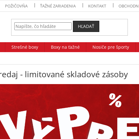
POŽIČOVŇA
ŤAŽNÉ ZARIADENIA
KONTAKT
OBCHODN
HĽADAŤ
Strešné boxy
Boxy na ťažné
Nosiče pre športy
edaj - limitované skladové zásoby