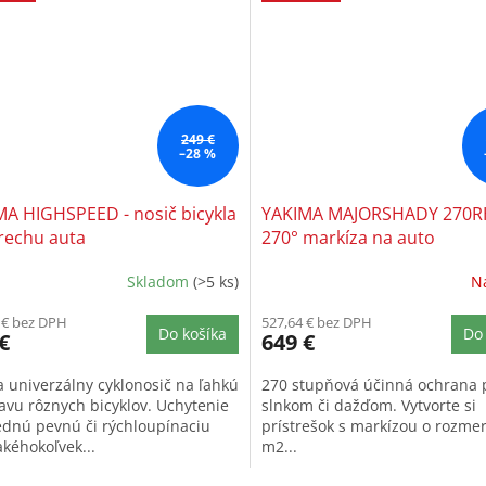
249 €
–28 %
MA HIGHSPEED - nosič bicykla
YAKIMA MAJORSHADY 270RH
rechu auta
270° markíza na auto
Skladom
(>5 ks)
N
 € bez DPH
527,64 € bez DPH
Do košíka
Do 
€
649 €
a univerzálny cyklonosič na ľahkú
270 stupňová účinná ochrana 
avu rôznych bicyklov. Uchytenie
slnkom či dažďom. Vytvorte si
ednú pevnú či rýchloupínaciu
prístrešok s markízou o rozme
akéhokoľvek...
m2...