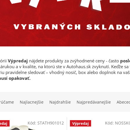
órii
Výpredaj
nájdete produkty za zvýhodnené ceny - často
posl
árukou a v kvalite, na ktorú ste v Autohaus.sk zvyknutí.
Keďže sa
iu pravidelne sledovať – vhodný nosič, box alebo doplnok na vaš
usí opakovať.
rúčame
Najlacnejšie
Najdrahšie
Najpredávanejšie
Abece
Kód:
STATH901012
Kód:
NOSSK
edaj
Výpredaj