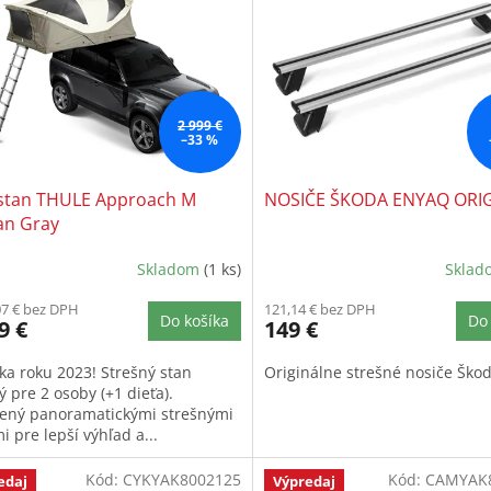
2 999 €
–33 %
stan THULE Approach M
NOSIČE ŠKODA ENYAQ ORI
an Gray
Skladom
(1 ks)
Skla
07 € bez DPH
121,14 € bez DPH
Do košíka
Do 
9 €
149 €
ka roku 2023! Strešný stan
Originálne strešné nosiče Ško
 pre 2 osoby (+1 dieťa).
ený panoramatickými strešnými
 pre lepší výhľad a...
Kód:
CYKYAK8002125
Kód:
CAMYAK
edaj
Výpredaj