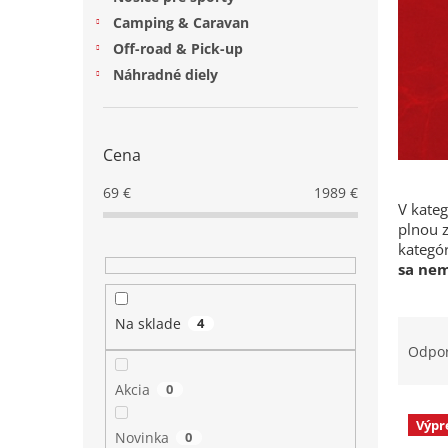
Camping & Caravan
Off-road & Pick-up
Náhradné diely
Cena
69
€
1989
€
V kateg
plnou z
kategór
sa nem
R
Na sklade
4
a
Odpo
d
e
Akcia
0
V
n
Výpr
ý
i
Novinka
0