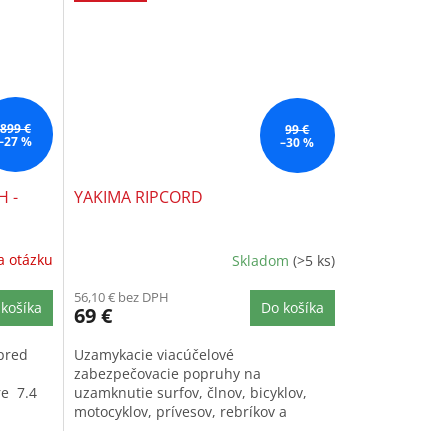
899 €
99 €
–27 %
–30 %
 -
YAKIMA RIPCORD
a otázku
Skladom
(>5 ks)
56,10 € bez DPH
košíka
Do košíka
69 €
pred
Uzamykacie viacúčelové
zabezpečovacie popruhy na
re 7.4
uzamknutie surfov, člnov, bicyklov,
motocyklov, prívesov, rebríkov a
ďalšej...