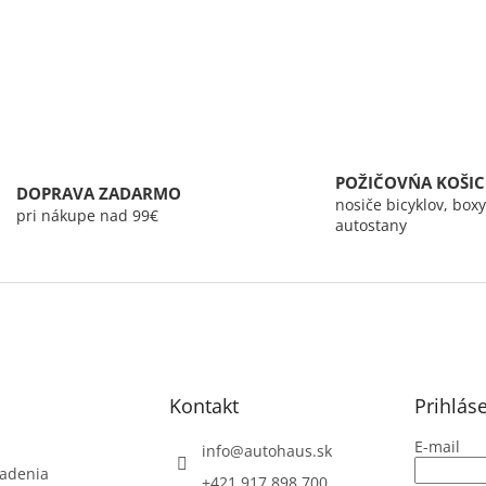
O
v
l
á
d
a
c
i
e
POŽIČOVŃA KOŠIC
DOPRAVA ZADARMO
p
nosiče bicyklov, boxy
r
pri nákupe nad 99€
autostany
v
k
y
v
ý
p
i
s
u
Kontakt
Prihlás
E-mail
info
@
autohaus.sk
iadenia
+421 917 898 700