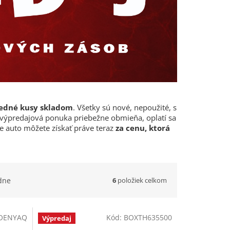
edné kusy skladom
. Všetky sú nové, nepoužité, s
 výpredajová ponuka priebežne obmieňa, oplatí sa
e auto môžete získať práve teraz
za cenu, ktorá
6
položiek celkom
dne
OENYAQ
Kód:
BOXTH635500
Výpredaj