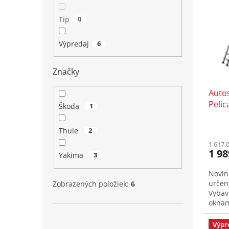
p
e
i
p
Tip
0
s
r
p
o
Výpredaj
6
r
d
o
u
d
k
Značky
u
t
Auto
k
o
Pelic
t
v
Škoda
1
o
v
Thule
2
1 617,
1 98
Yakima
3
Novin
určený
Zobrazených položiek:
6
Vybav
oknami
Výpr