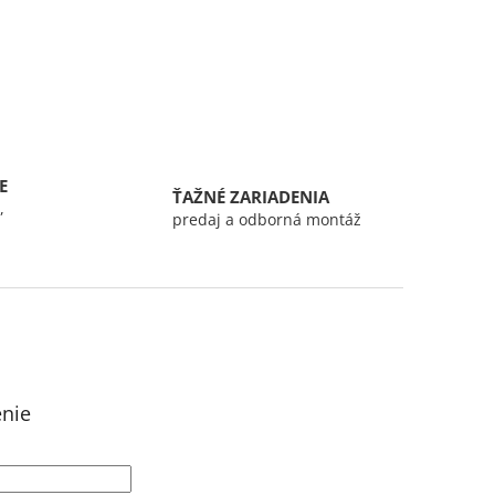
E
ŤAŽNÉ ZARIADENIA
,
predaj a odborná montáž
enie