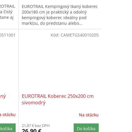
ROTRAIL
EUROTRAIL Kempingový tkaný koberec
a čistý
200x180 cm je praktický a odolný
tane aj
kempingový koberec ideálny pod
markízu, do predstanu alebo...
0511001
Kód:
CAMETGS40010205
aný
EUROTRAIL Koberec 250x200 cm
sivomodrý
a otázku
Na otázku
21,87 € bez DPH
košíka
Do košíka
26,90 €