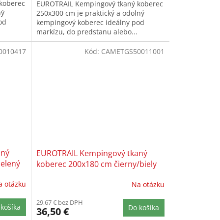
koberec
EUROTRAIL Kempingový tkaný koberec
ný
250x300 cm je praktický a odolný
od
kempingový koberec ideálny pod
markízu, do predstanu alebo...
0010417
Kód:
CAMETGS50011001
aný
EUROTRAIL Kempingový tkaný
zelený
koberec 200x180 cm čierny/biely
a otázku
Na otázku
29,67 € bez DPH
košíka
Do košíka
36,50 €