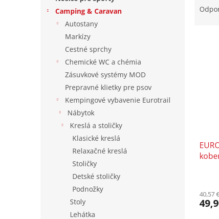
a
Odpo
Camping & Caravan
d
Autostany
e
Markízy
V
n
ý
i
Cestné sprchy
p
e
Chemické WC a chémia
i
p
Zásuvkové systémy MOD
s
r
Prepravné klietky pre psov
p
o
Kempingové vybavenie Eurotrail
r
d
o
Nábytok
u
d
k
Kreslá a stoličky
u
t
Klasické kreslá
EURO
k
o
Relaxačné kreslá
kobe
t
v
Stoličky
o
Detské stoličky
v
Podnožky
40,57 
49,9
Stoly
Lehátka