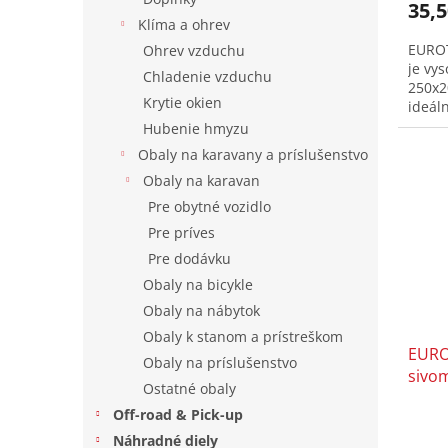
35,5
Klíma a ohrev
EUROT
Ohrev vzduchu
je vy
Chladenie vzduchu
250x2
Krytie okien
ideáln
Hubenie hmyzu
Obaly na karavany a príslušenstvo
Obaly na karavan
Pre obytné vozidlo
Pre príves
Pre dodávku
Obaly na bicykle
Obaly na nábytok
Obaly k stanom a prístreškom
EURO
Obaly na príslušenstvo
sivo
Ostatné obaly
Off-road & Pick-up
Náhradné diely