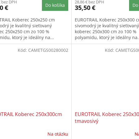
€ bez DPH
28,86 € bez DPH
Do košíka
Do 
0 €
35,50 €
RAIL Koberec 250x250 cm
EUROTRAIL Koberec 250x300 
odrý je kvalitný sieťovaný
sivomodrý je kvalitný sieťovaný
ec 250x250 cm zo 100 %
koberec 250x300 cm zo 100 %
idu, ktorý je ideálny na...
polyamidu, ktorý je ideálny na.
Kód:
CAMETGS00280002
Kód:
CAMETGS0
TRAIL Koberec 250x300cm
EUROTRAIL Koberec 250x3
tmavosivý
Na otázku
N