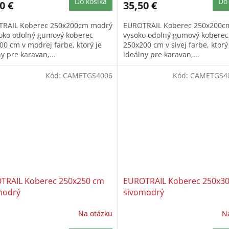
Do košíka
Do 
0 €
35,50 €
RAIL Koberec 250x200cm modrý
EUROTRAIL Koberec 250x200cm 
soko odolný gumový koberec
vysoko odolný gumový koberec
00 cm v modrej farbe, ktorý je
250x200 cm v sivej farbe, ktorý
y pre karavan,...
ideálny pre karavan,...
Kód:
CAMETGS4006
Kód:
CAMETGS4
TRAIL Koberec 250x250 cm
EUROTRAIL Koberec 250x3
modrý
sivomodrý
Na otázku
N