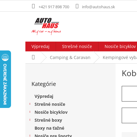
Prejsť
+421 917 898 700
info@autohaus.sk
na
obsah
Výpredaj
Strešné nosiče
Nosiče bicyklov
Domov
Camping & Caravan
Kempingové vyba
B
Kob
o
Preskočiť
č
Kategórie
kategórie
n
ý
Výpredaj
p
Strešné nosiče
a
Nosiče bicyklov
n
e
Strešné boxy
l
Boxy na ťažné
R
Nosiče pre športy