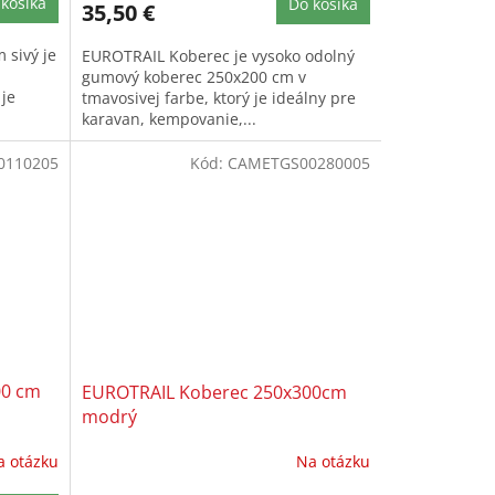
košíka
Do košíka
35,50 €
sivý je
EUROTRAIL Koberec je vysoko odolný
gumový koberec 250x200 cm v
 je
tmavosivej farbe, ktorý je ideálny pre
karavan, kempovanie,...
0110205
Kód:
CAMETGS00280005
00 cm
EUROTRAIL Koberec 250x300cm
modrý
a otázku
Na otázku