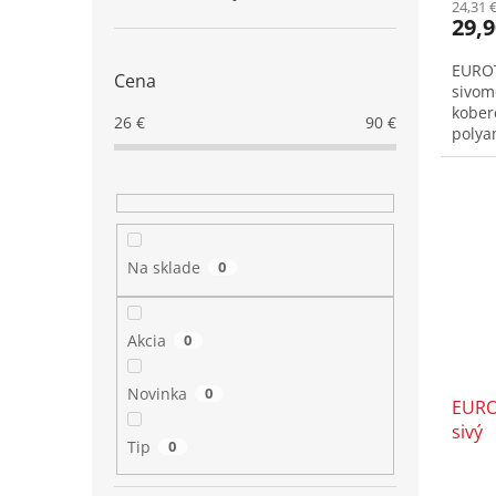
24,31 
29,9
EUROT
Cena
sivom
kober
26
€
90
€
polyam
Na sklade
0
Akcia
0
Novinka
0
EURO
sivý
Tip
0