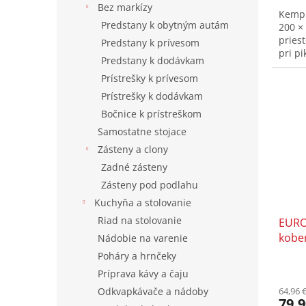
Bez markízy
Kempi
Predstany k obytným autám
200 ×
pries
Predstany k prívesom
pri pi
Predstany k dodávkam
Prístrešky k prívesom
Prístrešky k dodávkam
Bočnice k prístreškom
Samostatne stojace
Zásteny a clony
Zadné zásteny
Zásteny pod podlahu
Kuchyňa a stolovanie
Riad na stolovanie
EURO
kobe
Nádobie na varenie
Poháry a hrnčeky
Príprava kávy a čaju
64,96 
Odkvapkávače a nádoby
79,9