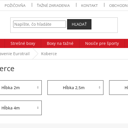
POŽIČOVŇA
ŤAŽNÉ ZARIADENIA
KONTAKT
OBCHODN
HĽADAŤ
Strešné boxy
Boxy na ťažné
Nosiče pre športy
venie Eurotrail
Koberce
erce
Hĺbka 2m
Hĺbka 2,5m
H
Hĺbka 4m