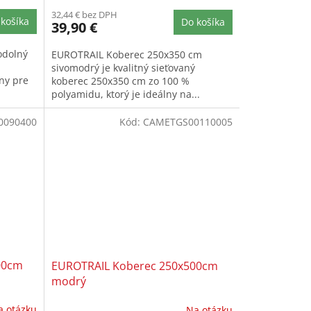
32,44 € bez DPH
košíka
Do košíka
39,90 €
odolný
EUROTRAIL Koberec 250x350 cm
sivomodrý je kvalitný sieťovaný
lny pre
koberec 250x350 cm zo 100 %
polyamidu, ktorý je ideálny na...
0090400
Kód:
CAMETGS00110005
00cm
EUROTRAIL Koberec 250x500cm
modrý
a otázku
Na otázku