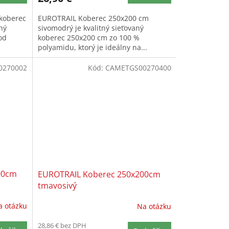
koberec
EUROTRAIL Koberec 250x200 cm
ný
sivomodrý je kvalitný sieťovaný
od
koberec 250x200 cm zo 100 %
polyamidu, ktorý je ideálny na...
0270002
Kód:
CAMETGS00270400
00cm
EUROTRAIL Koberec 250x200cm
tmavosivý
a otázku
Na otázku
28,86 € bez DPH