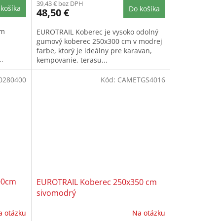
39,43 € bez DPH
košíka
Do košíka
48,50 €
cm
EUROTRAIL Koberec je vysoko odolný
gumový koberec 250x300 cm v modrej
farbe, ktorý je ideálny pre karavan,
..
kempovanie, terasu...
0280400
Kód:
CAMETGS4016
00cm
EUROTRAIL Koberec 250x350 cm
sivomodrý
a otázku
Na otázku