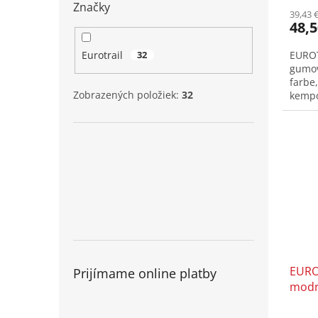
Značky
39,43 
48,5
Eurotrail
32
EUROT
gumov
farbe,
Zobrazených položiek:
32
kempov
EURO
Prijímame online platby
modr