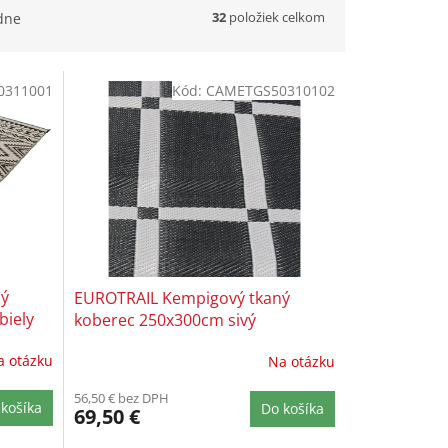
32
položiek celkom
dne
0311001
Kód:
CAMETGS50310102
ný
EUROTRAIL Kempigový tkaný
biely
koberec 250x300cm sivý
a otázku
Na otázku
56,50 € bez DPH
košíka
Do košíka
69,50 €