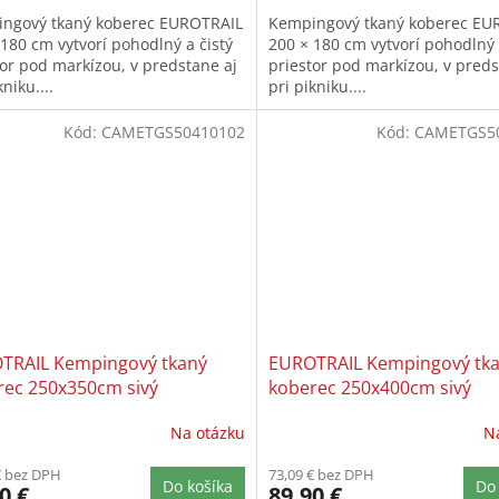
ngový tkaný koberec EUROTRAIL
Kempingový tkaný koberec EU
 180 cm vytvorí pohodlný a čistý
200 × 180 cm vytvorí pohodlný 
tor pod markízou, v predstane aj
priestor pod markízou, v preds
kniku....
pri pikniku....
Kód:
CAMETGS50410102
Kód:
CAMETGS5
TRAIL Kempingový tkaný
EUROTRAIL Kempingový tk
rec 250x350cm sivý
koberec 250x400cm sivý
Na otázku
N
€ bez DPH
73,09 € bez DPH
Do košíka
Do 
0 €
89,90 €