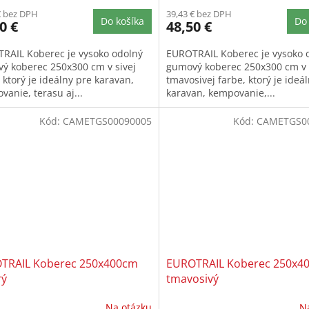
€ bez DPH
39,43 € bez DPH
Do košíka
Do 
0 €
48,50 €
RAIL Koberec je vysoko odolný
EUROTRAIL Koberec je vysoko 
ý koberec 250x300 cm v sivej
gumový koberec 250x300 cm v
 ktorý je ideálny pre karavan,
tmavosivej farbe, ktorý je ideá
anie, terasu aj...
karavan, kempovanie,...
Kód:
CAMETGS00090005
Kód:
CAMETGS0
TRAIL Koberec 250x400cm
EUROTRAIL Koberec 250x4
ý
tmavosivý
Na otázku
N