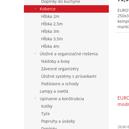
Doplnky do kuchyne
Koberce
EUROT
250x3
Hĺbka 2m
kempi
Hĺbka 2,5m
markí
Hĺbka 3m
Hĺbka 3,5m
Hĺbka 4m
Úložné a organizačné riešenia
Nádoby a boxy
Závesné organizéry
Úložné systémy s prísavkami
Podstavce a schody
Lampy a svetlá
EURO
Upínanie a konštrukcia
modr
Kolíky
Tyče
Popruhy a úväzky
28,86 
Doplnky