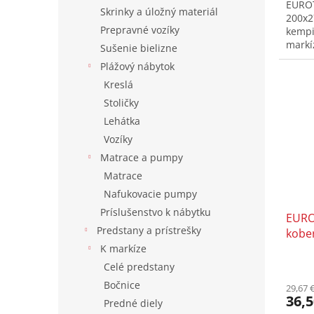
EUROT
Skrinky a úložný materiál
200x2
Prepravné vozíky
kempi
markí
Sušenie bielizne
Plážový nábytok
Kreslá
Stoličky
Lehátka
Vozíky
Matrace a pumpy
Matrace
Nafukovacie pumpy
Príslušenstvo k nábytku
EURO
Predstany a prístrešky
kober
K markíze
Celé predstany
Bočnice
29,67 
36,5
Predné diely