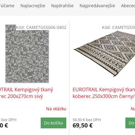
rúčame
Najlacnejšie
Najdrahšie
Najpredávanejšie
Abece
Kód:
CAMETGS5006.0402
Kód:
CAMETGS5
TRAIL Kempigový tkaný
EUROTRAIL Kempigový tka
rec 200x270cm sivý
koberec 250x300cm čierny/
Na otázku
N
€ bez DPH
56,50 € bez DPH
Do košíka
Do 
0 €
69,50 €