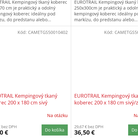
RAIL Kempingový tkaný koberec
EUROTRAIL Kempingový tkaný 
70 cm je praktický a odolný
250x300cm je praktický a odol
ngový koberec ideálny pod
kempingový koberec ideálny p
zu, do predstanu alebo...
markízu, do predstanu alebo...
Kód:
CAMETGS50010402
Kód:
CAMETGS5
TRAIL Kempingový tkaný
EUROTRAIL Kempingový tk
ec 200 x 180 cm sivý
koberec 200 x 180 cm sivý/
Na otázku
N
€ bez DPH
29,67 € bez DPH
Do košíka
Do 
0 €
36,50 €