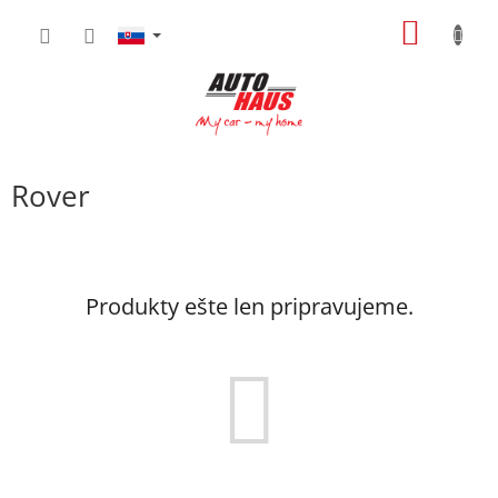
Prejsť
NÁKU
na
obsah
KOŠÍK
Rover
Produkty ešte len pripravujeme.