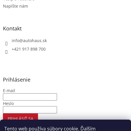
Napíšte nám
Kontakt
info
@
autohaus.sk
+421 917 898 700
Prihlásenie
E-mail
Heslo
PRIHLÁSIŤ SA
Nová registrácia
Zabudnuté heslo
Tento web používa súbory cookie. Ďalším