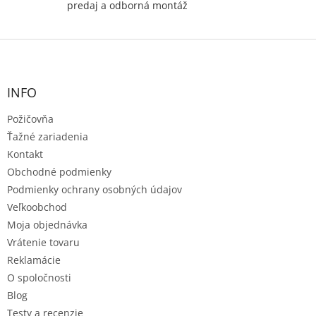
predaj a odborná montáž
Z
á
p
ä
INFO
t
Požičovňa
i
e
Ťažné zariadenia
Kontakt
Obchodné podmienky
Podmienky ochrany osobných údajov
Veľkoobchod
Moja objednávka
Vrátenie tovaru
Reklamácie
O spoločnosti
Blog
Testy a recenzie