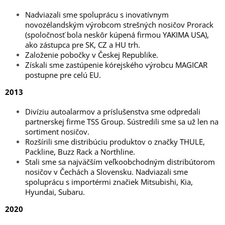
Nadviazali sme spoluprácu s inovatívnym
novozélandským výrobcom strešných nosičov Prorack
(spoločnosť bola neskôr kúpená firmou YAKIMA USA),
ako zástupca pre SK, CZ a HU trh.
Založenie pobočky v Českej Republike.
Získali sme zastúpenie kórejského výrobcu MAGICAR
postupne pre celú EU.
2013
Divíziu autoalarmov a príslušenstva sme odpredali
partnerskej firme TSS Group. Sústredili sme sa už len na
sortiment nosičov.
Rozšírili sme distribúciu produktov o značky THULE,
Packline, Buzz Rack a Northline.
Stali sme sa najväčším veľkoobchodným distribútorom
nosičov v Čechách a Slovensku. Nadviazali sme
spoluprácu s importérmi značiek Mitsubishi, Kia,
Hyundai, Subaru.
2020