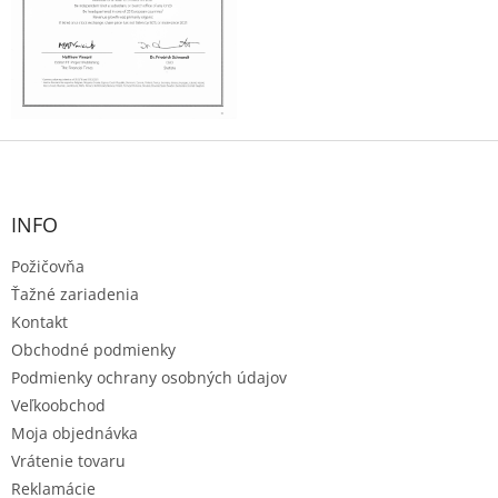
Z
á
p
ä
INFO
t
Požičovňa
i
e
Ťažné zariadenia
Kontakt
Obchodné podmienky
Podmienky ochrany osobných údajov
Veľkoobchod
Moja objednávka
Vrátenie tovaru
Reklamácie