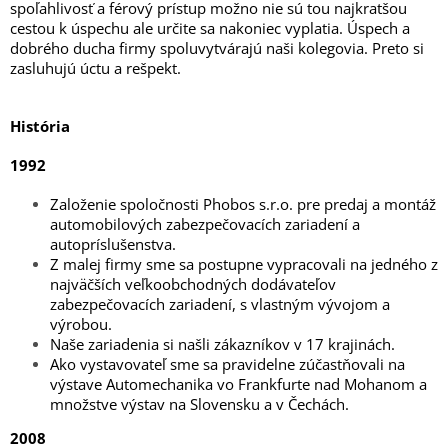
spoľahlivosť a férový prístup možno nie sú tou najkratšou
cestou k úspechu ale určite sa nakoniec vyplatia.
Úspech a
dobrého ducha firmy spoluvytvárajú naši kolegovia. Preto si
zasluhujú úctu a rešpekt.
História
1992
Založenie spoločnosti Phobos s.r.o. pre predaj a montáž
automobilových zabezpečovacích zariadení a
autopríslušenstva.
Z malej firmy sme sa postupne vypracovali na jedného z
najväčších veľkoobchodných dodávateľov
zabezpečovacích zariadení, s vlastným vývojom a
výrobou.
Naše zariadenia si našli zákazníkov v 17 krajinách.
Ako vystavovateľ sme sa pravidelne zúčastňovali na
výstave Automechanika vo Frankfurte nad Mohanom a
množstve výstav na Slovensku a v Čechách.
2008