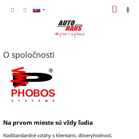
Prejsť
NÁKU
na
obsah
KOŠÍK
O spoločnosti
Na prvom mieste sú vždy ľudia
Nadštandardné vzťahy s klientami, dôveryhodnosť,