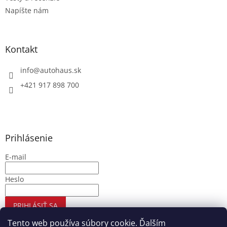
Napíšte nám
Kontakt
info
@
autohaus.sk
+421 917 898 700
Prihlásenie
E-mail
Heslo
PRIHLÁSIŤ SA
Nová registrácia
Zabudnuté heslo
Tento web používa súbory cookie. Ďalším