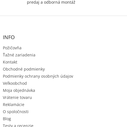
predaj a odborná montáž
Z
á
p
ä
INFO
t
Požičovňa
i
e
Ťažné zariadenia
Kontakt
Obchodné podmienky
Podmienky ochrany osobných údajov
Veľkoobchod
Moja objednávka
Vrátenie tovaru
Reklamácie
O spoločnosti
Blog
Testy a recenzie