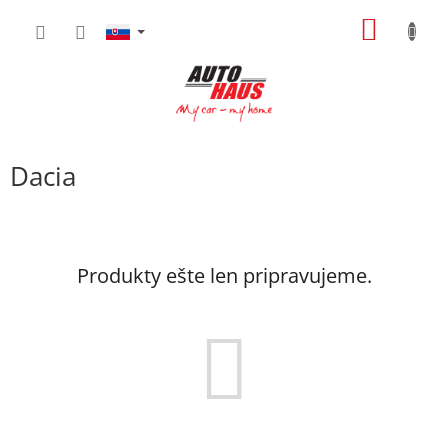
Prejsť
NÁKU
na
obsah
KOŠÍK
Dacia
Produkty ešte len pripravujeme.