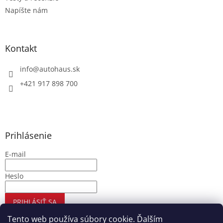
Napíšte nám
Kontakt
info
@
autohaus.sk
+421 917 898 700
Prihlásenie
E-mail
Heslo
PRIHLÁSIŤ SA
Nová registrácia
Zabudnuté heslo
Tento web používa súbory cookie. Ďalším