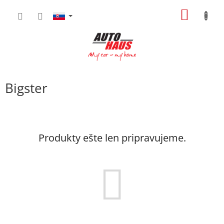
Prejsť
NÁKU
na
obsah
KOŠÍK
Bigster
Produkty ešte len pripravujeme.