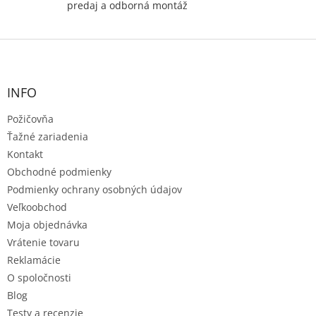
predaj a odborná montáž
Z
á
p
ä
INFO
t
Požičovňa
i
e
Ťažné zariadenia
Kontakt
Obchodné podmienky
Podmienky ochrany osobných údajov
Veľkoobchod
Moja objednávka
Vrátenie tovaru
Reklamácie
O spoločnosti
Blog
Testy a recenzie