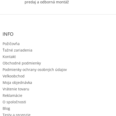
predaj a odborná montáž
Z
á
p
ä
INFO
t
Požičovňa
i
e
Ťažné zariadenia
Kontakt
Obchodné podmienky
Podmienky ochrany osobných údajov
Veľkoobchod
Moja objednávka
Vrátenie tovaru
Reklamácie
O spoločnosti
Blog
Testy a recenzie