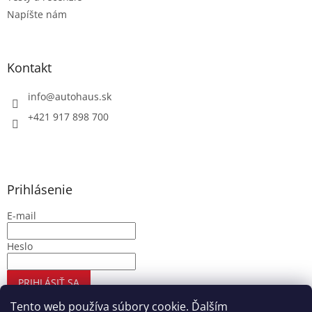
Napíšte nám
Kontakt
info
@
autohaus.sk
+421 917 898 700
Prihlásenie
E-mail
Heslo
PRIHLÁSIŤ SA
Nová registrácia
Zabudnuté heslo
Tento web používa súbory cookie. Ďalším