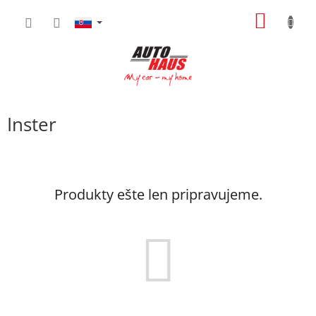
Prejsť
NÁKU
na
obsah
KOŠÍK
Inster
Produkty ešte len pripravujeme.