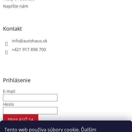
Napíšte nám
Kontakt
info
@
autohaus.sk
+421 917 898 700
Prihlásenie
E-mail
Heslo
PRIHLÁSIŤ SA
Nová registrácia
Zabudnuté heslo
Tento web používa súbory cookie. Ďalším