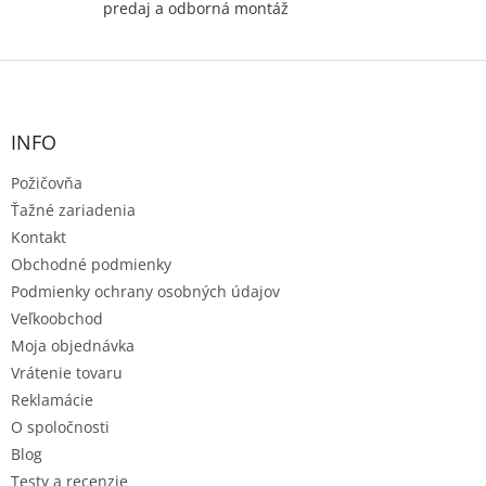
predaj a odborná montáž
Z
á
p
ä
INFO
t
Požičovňa
i
e
Ťažné zariadenia
Kontakt
Obchodné podmienky
Podmienky ochrany osobných údajov
Veľkoobchod
Moja objednávka
Vrátenie tovaru
Reklamácie
O spoločnosti
Blog
Testy a recenzie