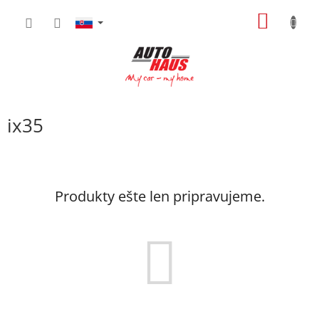
Prejsť
NÁKU
na
obsah
KOŠÍK
ix35
Produkty ešte len pripravujeme.