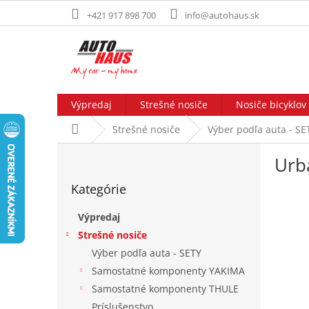
Prejsť
+421 917 898 700
info@autohaus.sk
na
obsah
Výpredaj
Strešné nosiče
Nosiče bicyklov
Domov
Strešné nosiče
Výber podľa auta - SE
B
Urb
o
Preskočiť
č
Kategórie
kategórie
n
ý
Výpredaj
p
Strešné nosiče
a
Výber podľa auta - SETY
n
e
Samostatné komponenty YAKIMA
l
Samostatné komponenty THULE
Príslušenstvo