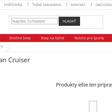
POŽIČOVŇA
ŤAŽNÉ ZARIADENIA
KONTAKT
OBCHODN
HĽADAŤ
Strešné boxy
Boxy na ťažné
Nosiče pre športy
TY
an Cruiser
Produkty ešte len pripr