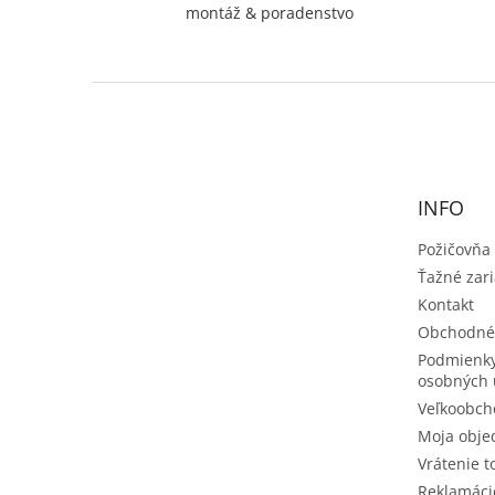
montáž & poradenstvo
Z
á
p
ä
t
INFO
i
e
Požičovňa
Ťažné zar
Kontakt
Obchodné
Podmienky
osobných 
Veľkoobch
Moja obje
Vrátenie t
Reklamáci