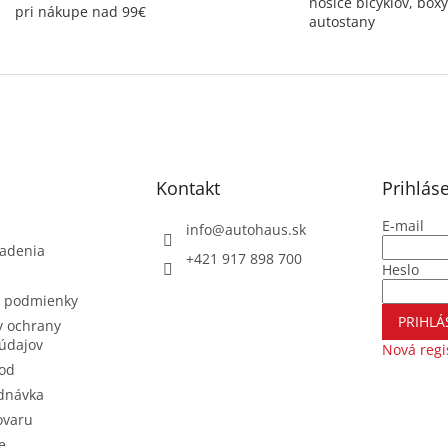
nosiče bicyklov, boxy
pri nákupe nad 99€
autostany
Kontakt
Prihlás
E-mail
info
@
autohaus.sk
iadenia
+421 917 898 700
Heslo
 podmienky
PRIHLÁ
 ochrany
údajov
Nová regi
od
dnávka
ovaru
e