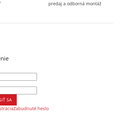
,
predaj a odborná montáž
enie
SIŤ SA
strácia
Zabudnuté heslo