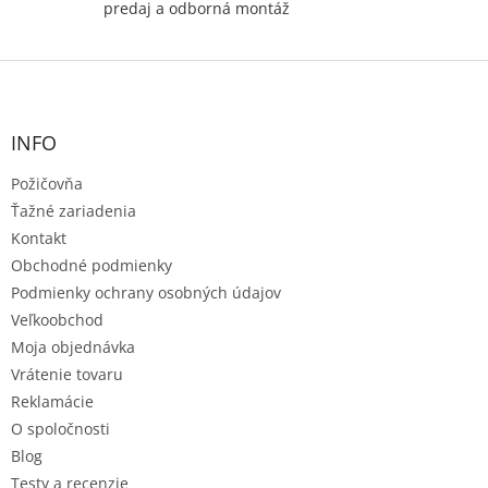
predaj a odborná montáž
Z
á
p
ä
INFO
t
Požičovňa
i
e
Ťažné zariadenia
Kontakt
Obchodné podmienky
Podmienky ochrany osobných údajov
Veľkoobchod
Moja objednávka
Vrátenie tovaru
Reklamácie
O spoločnosti
Blog
Testy a recenzie