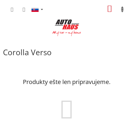
Prejsť
NÁKU
na
obsah
KOŠÍK
Corolla Verso
Produkty ešte len pripravujeme.