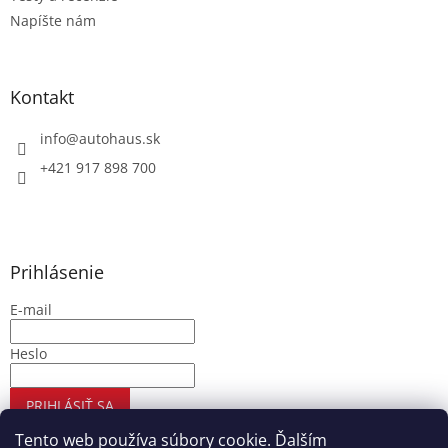
Napíšte nám
Kontakt
info
@
autohaus.sk
+421 917 898 700
Prihlásenie
E-mail
Heslo
PRIHLÁSIŤ SA
Nová registrácia
Zabudnuté heslo
Tento web používa súbory cookie. Ďalším