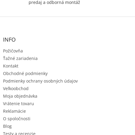
predaj a odborná montáž
Z
á
p
ä
INFO
t
Požičovňa
i
e
Ťažné zariadenia
Kontakt
Obchodné podmienky
Podmienky ochrany osobných údajov
Veľkoobchod
Moja objednávka
Vrátenie tovaru
Reklamácie
O spoločnosti
Blog
Testy a recenzie