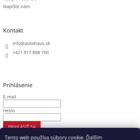
Napíšte nám
Kontakt
info
@
autohaus.sk
+421 917 898 700
Prihlásenie
E-mail
Heslo
PRIHLÁSIŤ SA
Nová registrácia
Zabudnuté heslo
Tento web používa súbory cookie. Ďalším