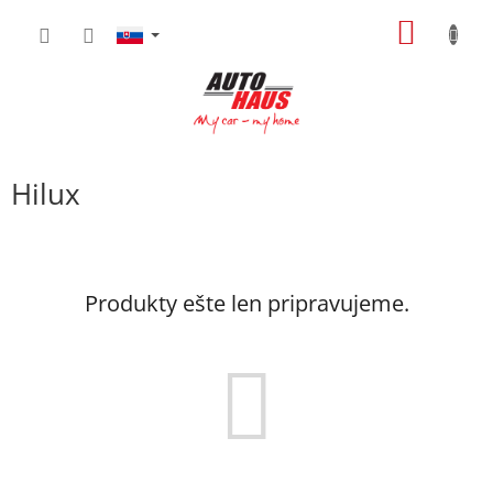
Prejsť
NÁKU
na
obsah
KOŠÍK
Hilux
Produkty ešte len pripravujeme.