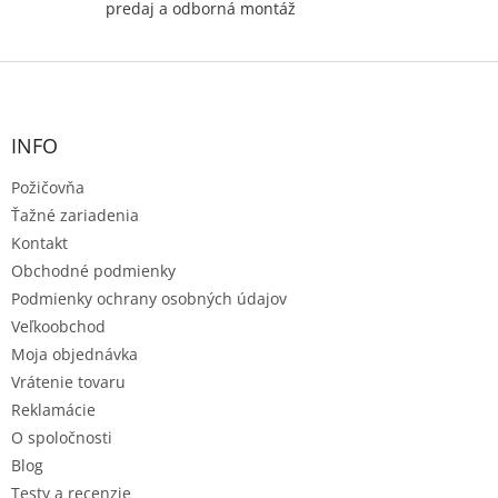
predaj a odborná montáž
Z
á
p
ä
INFO
t
Požičovňa
i
e
Ťažné zariadenia
Kontakt
Obchodné podmienky
Podmienky ochrany osobných údajov
Veľkoobchod
Moja objednávka
Vrátenie tovaru
Reklamácie
O spoločnosti
Blog
Testy a recenzie