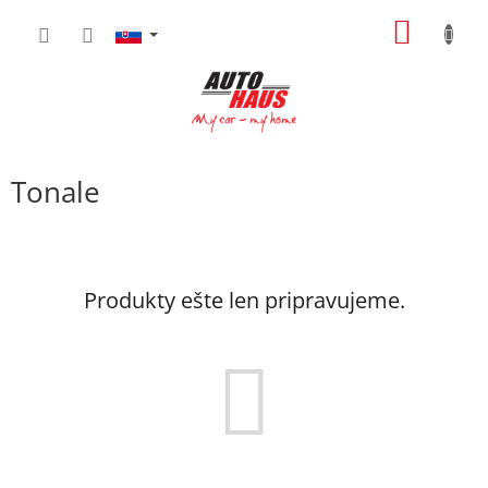
Prejsť
NÁKU
na
obsah
KOŠÍK
Tonale
Produkty ešte len pripravujeme.