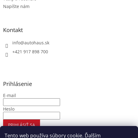
Napíšte nám
Kontakt
info
@
autohaus.sk
+421 917 898 700
Prihlásenie
E-mail
Heslo
PRIHLÁSIŤ SA
Nová registrácia
Zabudnuté heslo
Tento web používa súbory cookie. Ďalším