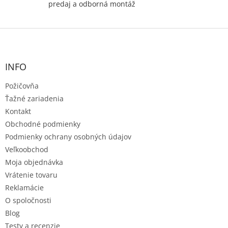
predaj a odborná montáž
Z
á
p
ä
INFO
t
Požičovňa
i
e
Ťažné zariadenia
Kontakt
Obchodné podmienky
Podmienky ochrany osobných údajov
Veľkoobchod
Moja objednávka
Vrátenie tovaru
Reklamácie
O spoločnosti
Blog
Testy a recenzie