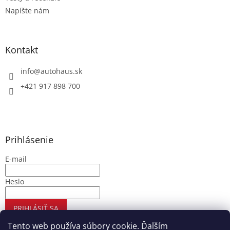
Napíšte nám
Kontakt
info
@
autohaus.sk
+421 917 898 700
Prihlásenie
E-mail
Heslo
PRIHLÁSIŤ SA
Nová registrácia
Zabudnuté heslo
Tento web používa súbory cookie. Ďalším