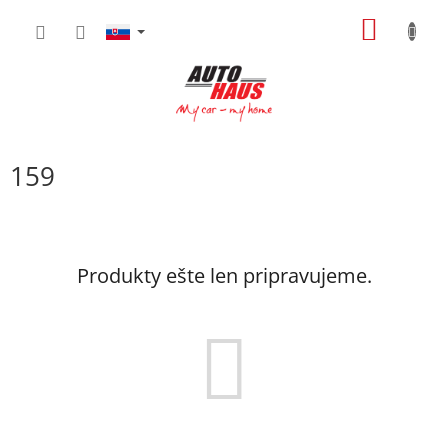
Prejsť
NÁKU
na
obsah
KOŠÍK
159
Produkty ešte len pripravujeme.