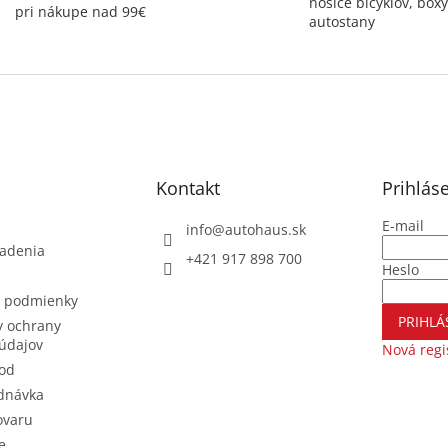
nosiče bicyklov, boxy
pri nákupe nad 99€
autostany
Kontakt
Prihlás
E-mail
info
@
autohaus.sk
iadenia
+421 917 898 700
Heslo
 podmienky
PRIHLÁ
 ochrany
údajov
Nová regi
od
dnávka
ovaru
e