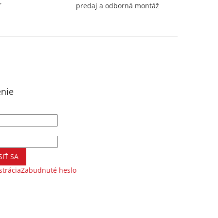
,
predaj a odborná montáž
enie
SIŤ SA
strácia
Zabudnuté heslo