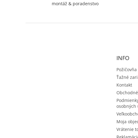
montáž & poradenstvo
Z
á
p
ä
t
INFO
i
e
Požičovňa
Ťažné zar
Kontakt
Obchodné
Podmienky
osobných 
Veľkoobch
Moja obje
Vrátenie t
Reklamáci