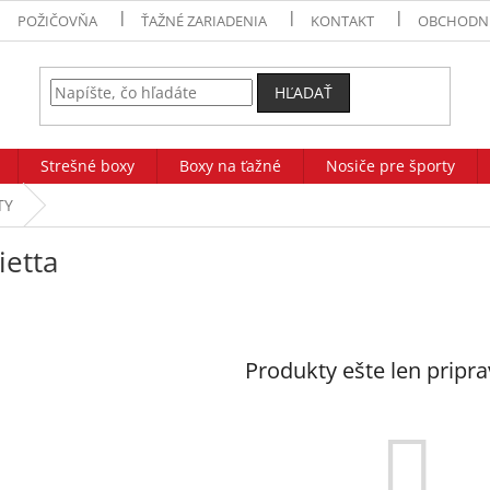
POŽIČOVŇA
ŤAŽNÉ ZARIADENIA
KONTAKT
OBCHODN
HĽADAŤ
Strešné boxy
Boxy na ťažné
Nosiče pre športy
TY
ietta
Produkty ešte len pripr