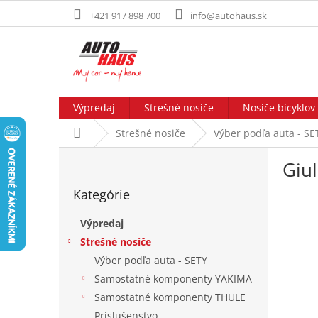
Prejsť
+421 917 898 700
info@autohaus.sk
na
obsah
Výpredaj
Strešné nosiče
Nosiče bicyklov
Domov
Strešné nosiče
Výber podľa auta - SE
B
Giul
o
Preskočiť
č
Kategórie
kategórie
n
ý
Výpredaj
p
Strešné nosiče
a
Výber podľa auta - SETY
n
e
Samostatné komponenty YAKIMA
l
Samostatné komponenty THULE
Príslušenstvo