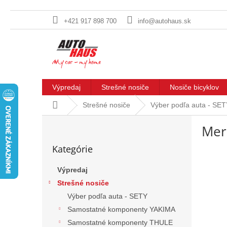
+421 917 898 700
info@autohaus.sk
Prejsť
na
obsah
Výpredaj
Strešné nosiče
Nosiče bicyklov
Domov
Strešné nosiče
Výber podľa auta - SE
B
Mer
o
Preskočiť
č
Kategórie
kategórie
n
ý
Výpredaj
p
Strešné nosiče
a
n
Výber podľa auta - SETY
e
Samostatné komponenty YAKIMA
l
Samostatné komponenty THULE