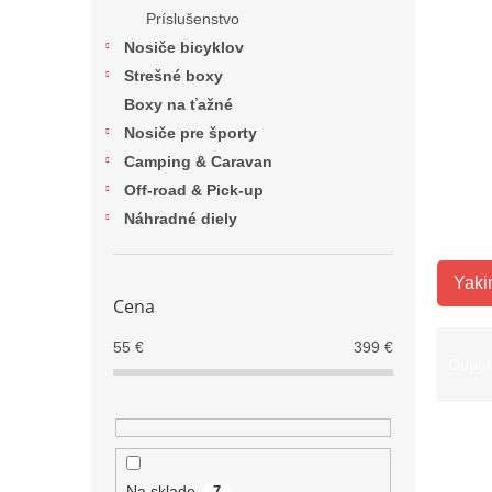
Príslušenstvo
Nosiče bicyklov
Strešné boxy
Boxy na ťažné
Nosiče pre športy
Camping & Caravan
Off-road & Pick-up
Náhradné diely
Yaki
Cena
R
55
€
399
€
a
Odpo
d
e
V
n
ý
i
p
e
Na sklade
7