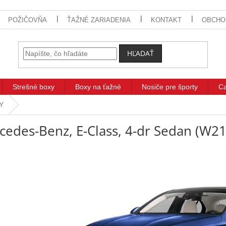
POŽIČOVŇA
ŤAŽNÉ ZARIADENIA
KONTAKT
OBCHO
HĽADAŤ
Strešné boxy
Boxy na ťažné
Nosiče pre športy
C
TY
cedes-Benz, E-Class, 4-dr Sedan (W2