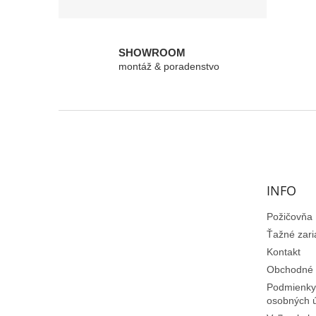
SHOWROOM
montáž & poradenstvo
Z
á
p
ä
t
INFO
i
e
Požičovňa
Ťažné zari
Kontakt
Obchodné 
Podmienky
osobných 