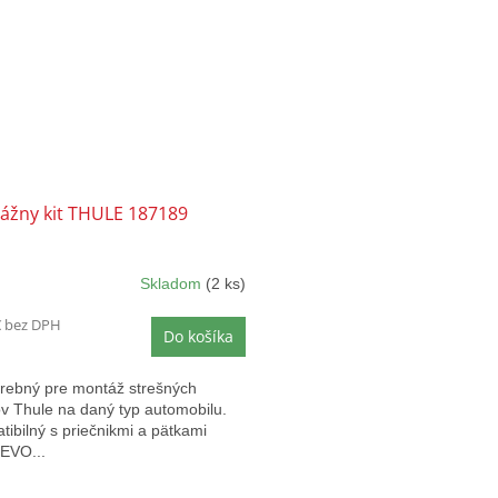
ážny kit THULE 187189
Skladom
(2 ks)
€ bez DPH
Do košíka
trebný pre montáž strešných
v Thule na daný typ automobilu.
ibilný s priečnikmi a pätkami
 EVO...