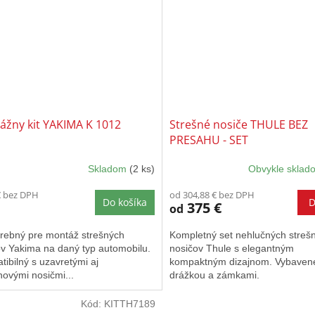
ážny kit YAKIMA K 1012
Strešné nosiče THULE BEZ
PRESAHU - SET
Skladom
(2 ks)
Obvykle skla
€ bez DPH
od 304,88 € bez DPH
Do košíka
D
375 €
od
trebný pre montáž strešných
Kompletný set nehlučných streš
ov Yakima na daný typ automobilu.
nosičov Thule s elegantným
ibilný s uzavretými aj
kompaktným dizajnom. Vybaven
ovými nosičmi...
drážkou a zámkami.
Kód:
KITTH7189