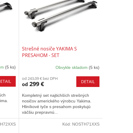
Strešné nosiče YAKIMA S
PRESAHOM - SET
dom
(5 ks)
Obvykle skladom
(5 ks)
od 243,09 € bez DPH
ETAIL
DETAIL
299 €
od
ých
Kompletný set najtichších strešných
ima.
nosičov amerického výrobcu Yakima.
Hliníkové tyče s presahom poskytujú
väčšiu prepravnú...
H72XXS
Kód:
NOSTH71XXS