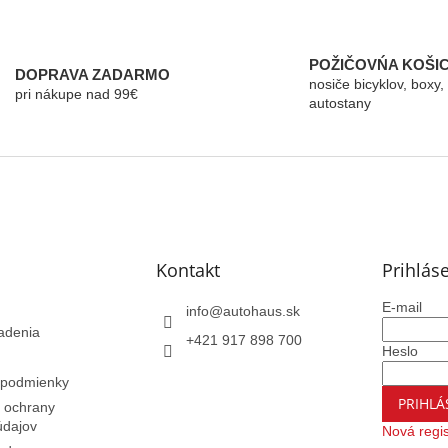
O
v
l
á
POŽIČOVŃA KOŠI
DOPRAVA ZADARMO
d
nosiče bicyklov, boxy,
pri nákupe nad 99€
a
autostany
c
i
e
p
r
v
k
y
Kontakt
Prihlás
v
ý
p
E-mail
info
@
autohaus.sk
i
adenia
+421 917 898 700
s
Heslo
u
podmienky
PRIHLÁ
 ochrany
údajov
Nová regis