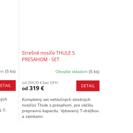
Strešné nosiče THULE S
PRESAHOM - SET
dom
(5 ks)
Obvykle skladom
(5 ks)
od 259,35 € bez DPH
ETAIL
DETAIL
319 €
od
ných
Kompletný set nehlučných strešných
nosičov Thule s presahom, pre väčšiu
é T-
prepravnú kapacitu. Vybavený T-drážkou
a zámkami.