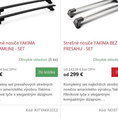
šné nosiče YAKIMA
Strešné nosiče YAKIMA BEZ
AMLINE - SET
PRESAHU - SET
Obvykle skladom
(5 ks)
Obvykle skla
Priemerné
hodnotenie
 € bez DPH
od 243,09 € bez DPH
produktu
Do košíka
D
€
299 €
od
je
5,0
etný set presahových strešných
Kompletný set najtichších strešn
z
ov amerického výrobcu Yakima.
nosičov amerického výrobcu Yak
5
ové tyče s elegantným dizajnom.
Hliníkové tyče s elegantným
hviezdičiek.
.
kompaktným dizajnom....
Kód:
KITYAKK1012
Kód:
NOST