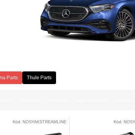
ma Parts
Thule Parts
rúčame
Najlacnejšie
Najdrahšie
Najpredávanejšie
Abecedne
Kód:
NOSYAKSTREAMLINE
Kód:
NOSY