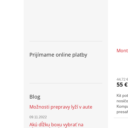
Mont
Prijímame online platby
44,72 
55 €
Blog
Kit po
nosič
Možnosti prepravy lyží v aute
Kompat
presah
09.11.2022
Akú dĺžku boxu vybrať na