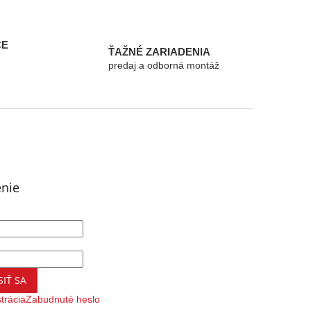
CE
ŤAŽNÉ ZARIADENIA
predaj a odborná montáž
enie
SIŤ SA
trácia
Zabudnuté heslo