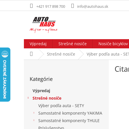
Prejsť
+421 917 898 700
info@autohaus.sk
na
obsah
Výpredaj
Strešné nosiče
Nosiče bicyklov
Domov
Strešné nosiče
Výber podľa auta - SE
B
Cita
o
Preskočiť
č
Kategórie
kategórie
n
ý
Výpredaj
p
Strešné nosiče
a
Výber podľa auta - SETY
n
e
Samostatné komponenty YAKIMA
l
Samostatné komponenty THULE
Príslušenstvo