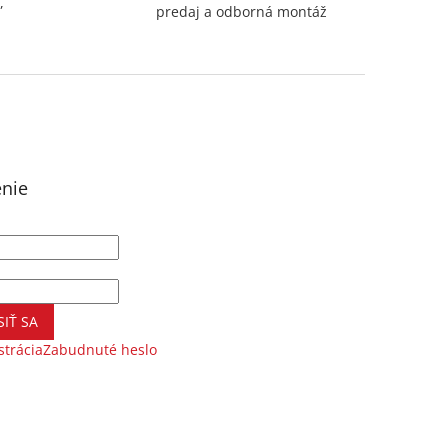
,
predaj a odborná montáž
enie
SIŤ SA
strácia
Zabudnuté heslo