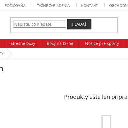
POŽIČOVŇA
ŤAŽNÉ ZARIADENIA
KONTAKT
OBCHODN
HĽADAŤ
Strešné boxy
Boxy na ťažné
Nosiče pre športy
TY
n
Produkty ešte len pripr