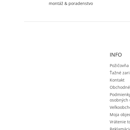
montáž & poradenstvo
Z
á
p
ä
t
INFO
i
e
Požičovňa
Ťažné zar
Kontakt
Obchodné
Podmienky
osobných 
Veľkoobch
Moja obje
Vrátenie t
Reklamáci