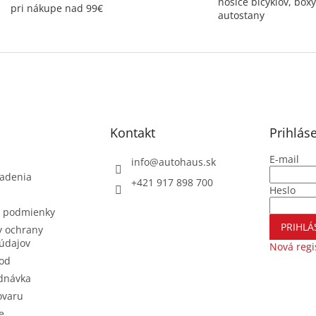
nosiče bicyklov, boxy
pri nákupe nad 99€
autostany
Kontakt
Prihlás
E-mail
info
@
autohaus.sk
iadenia
+421 917 898 700
Heslo
 podmienky
PRIHLÁ
 ochrany
údajov
Nová regi
od
dnávka
ovaru
e