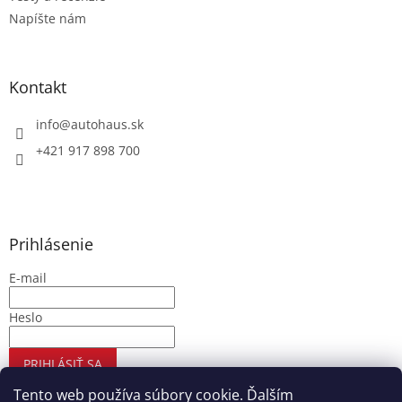
Napíšte nám
Kontakt
info
@
autohaus.sk
+421 917 898 700
Prihlásenie
E-mail
Heslo
PRIHLÁSIŤ SA
Nová registrácia
Zabudnuté heslo
Tento web používa súbory cookie. Ďalším