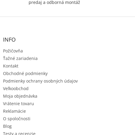
predaj a odborná montáž
Z
á
p
ä
INFO
t
Požičovňa
i
e
Ťažné zariadenia
Kontakt
Obchodné podmienky
Podmienky ochrany osobných údajov
Veľkoobchod
Moja objednávka
Vrátenie tovaru
Reklamácie
O spoločnosti
Blog
Testy a recenzie