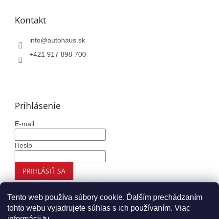
Kontakt
info
@
autohaus.sk
+421 917 898 700
Prihlásenie
E-mail
Heslo
PRIHLÁSIŤ SA
Nová registrácia
Zabudnuté heslo
Tento web používa súbory cookie. Ďalším prechádzaním
tohto webu vyjadrujete súhlas s ich používaním. Viac
informácii
tu
.