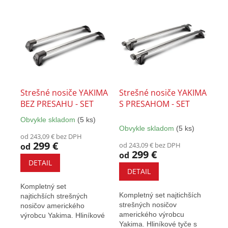
r
V
o
ý
d
p
u
i
k
s
t
p
o
r
v
o
Strešné nosiče YAKIMA
Strešné nosiče YAKIMA
d
BEZ PRESAHU - SET
S PRESAHOM - SET
u
Obvykle skladom
(5 ks)
k
Priemerné
Obvykle skladom
(5 ks)
hodnotenie
t
od 243,09 € bez DPH
produktu
o
299 €
od 243,09 € bez DPH
od
je
299 €
v
od
5,0
DETAIL
z
DETAIL
5
Kompletný set
hviezdičiek.
Kompletný set najtichších
najtichších strešných
strešných nosičov
nosičov amerického
amerického výrobcu
výrobcu Yakima. Hliníkové
Yakima. Hliníkové tyče s
tyče s elegantným