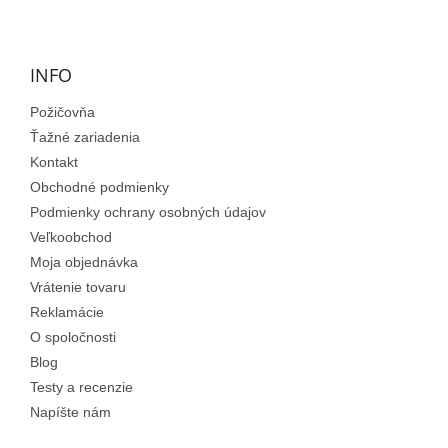
Z
á
p
ä
INFO
t
Požičovňa
i
e
Ťažné zariadenia
Kontakt
Obchodné podmienky
Podmienky ochrany osobných údajov
Veľkoobchod
Moja objednávka
Vrátenie tovaru
Reklamácie
O spoločnosti
Blog
Testy a recenzie
Napíšte nám