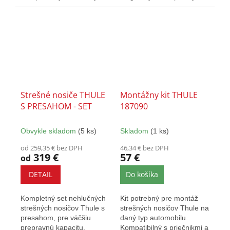
aj presahovými nosičmi...
dizajnom. Vybavené T-
drážkou a zámkami.
Strešné nosiče THULE
Montážny kit THULE
S PRESAHOM - SET
187090
Obvykle skladom
(5 ks)
Skladom
(1 ks)
od 259,35 € bez DPH
46,34 € bez DPH
319 €
57 €
od
DETAIL
Do košíka
Kompletný set nehlučných
Kit potrebný pre montáž
strešných nosičov Thule s
strešných nosičov Thule na
presahom, pre väčšiu
daný typ automobilu.
prepravnú kapacitu.
Kompatibilný s priečnikmi a