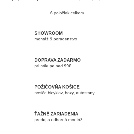
Vybavený T-drážkou a
pätkami Thule EVO...
zámkami.
6
položiek celkom
O
v
l
á
SHOWROOM
d
montáž & poradenstvo
a
c
i
e
DOPRAVA ZADARMO
p
pri nákupe nad 99€
r
v
k
POŽIČOVŃA KOŠICE
y
nosiče bicyklov, boxy, autostany
v
ý
p
i
ŤAŽNÉ ZARIADENIA
s
predaj a odborná montáž
u