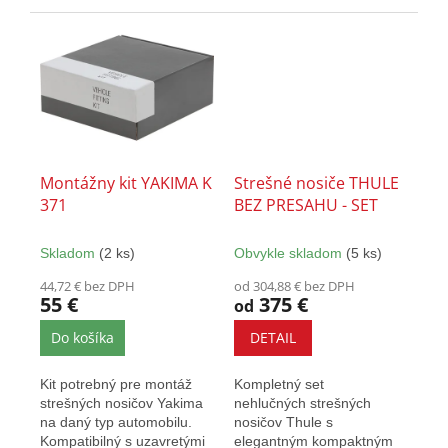
presahom poskytujú väčšiu
kompaktným dizajnom....
prepravnú...
Montážny kit YAKIMA K
Strešné nosiče THULE
371
BEZ PRESAHU - SET
Skladom
(2 ks)
Obvykle skladom
(5 ks)
44,72 € bez DPH
od 304,88 € bez DPH
55 €
375 €
od
Do košíka
DETAIL
Kit potrebný pre montáž
Kompletný set
strešných nosičov Yakima
nehlučných strešných
na daný typ automobilu.
nosičov Thule s
Kompatibilný s uzavretými
elegantným kompaktným