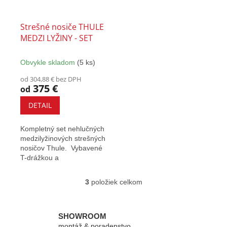
Strešné nosiče THULE
MEDZI LYŽINY - SET
Obvykle skladom
(5 ks)
od 304,88 € bez DPH
375 €
od
DETAIL
Kompletný set nehlučných
medzilyžinových strešných
nosičov Thule. Vybavené
T-drážkou a
zámkami. Určený pre
vozidlá s...
3
položiek celkom
O
v
l
á
SHOWROOM
d
montáž & poradenstvo