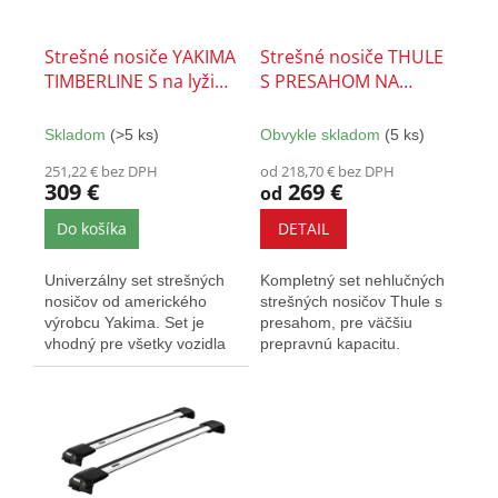
o
r
v
o
Strešné nosiče YAKIMA
Strešné nosiče THULE
d
TIMBERLINE S na lyžiny
S PRESAHOM NA
u
- SET
LYŽINY - SET
k
Skladom
(>5 ks)
Obvykle skladom
(5 ks)
t
o
251,22 € bez DPH
od 218,70 € bez DPH
309 €
269 €
v
od
Do košíka
DETAIL
Univerzálny set strešných
Kompletný set nehlučných
nosičov od amerického
strešných nosičov Thule s
výrobcu Yakima. Set je
presahom, pre väčšiu
vhodný pre všetky vozidla
prepravnú kapacitu.
ktoré majú dvihnuté
Vybavený T-drážkou a
pozdĺžne...
zámkami....