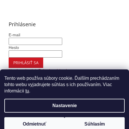
Prihlásenie
E-mail
Heslo
PRIHLÁSIŤ SA
Nová registrácia
Zabudnuté heslo
Tento web používa súbory cookie. Ďalším prechádzaním
tohto webu vyjadrujete súhlas s ich používaním. Viac
informácii
tu
.
Vytvoril Shoptet
Nastavenie
Copyright 2026
Autohaus.sk
. Všetky práva vyhradené.
Upraviť nastavenie cookies
Odmietnuť
Súhlasím
Nákup nad 99€ Vám doručíme ZADARMO