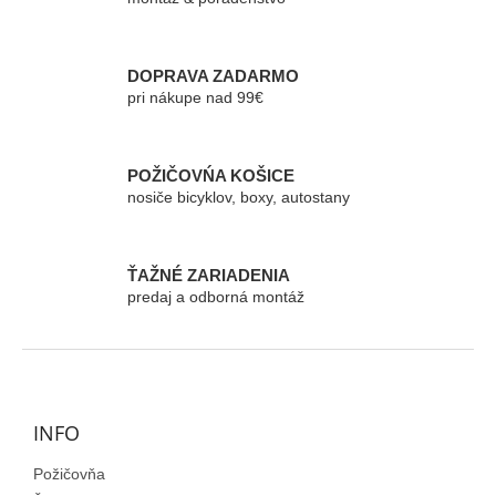
a
c
i
e
DOPRAVA ZADARMO
p
pri nákupe nad 99€
r
v
k
POŽIČOVŃA KOŠICE
y
nosiče bicyklov, boxy, autostany
v
ý
p
i
ŤAŽNÉ ZARIADENIA
s
predaj a odborná montáž
u
Z
á
p
ä
INFO
t
Požičovňa
i