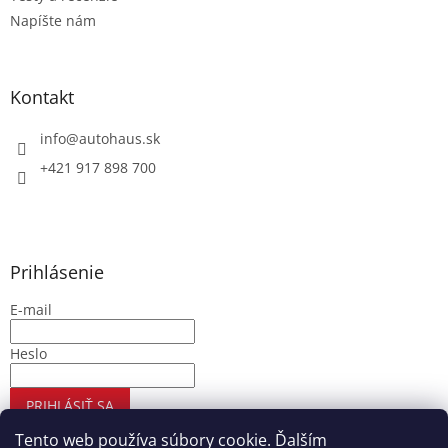
Napíšte nám
Kontakt
info
@
autohaus.sk
+421 917 898 700
Prihlásenie
E-mail
Heslo
PRIHLÁSIŤ SA
Nová registrácia
Zabudnuté heslo
Tento web používa súbory cookie. Ďalším