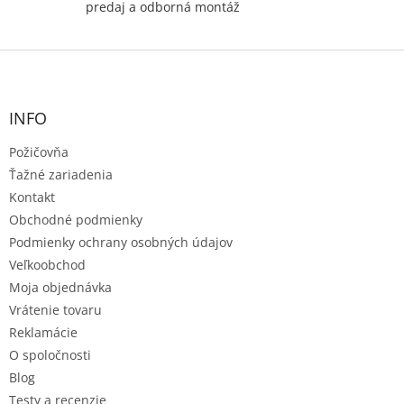
predaj a odborná montáž
Z
á
p
ä
INFO
t
Požičovňa
i
e
Ťažné zariadenia
Kontakt
Obchodné podmienky
Podmienky ochrany osobných údajov
Veľkoobchod
Moja objednávka
Vrátenie tovaru
Reklamácie
O spoločnosti
Blog
Testy a recenzie