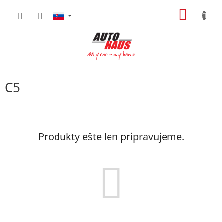
Prejsť
NÁKU
na
obsah
KOŠÍK
C5
Produkty ešte len pripravujeme.