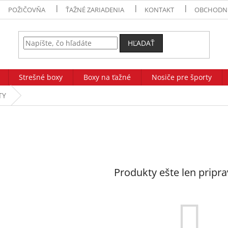
POŽIČOVŇA
ŤAŽNÉ ZARIADENIA
KONTAKT
OBCHODN
HĽADAŤ
Strešné boxy
Boxy na ťažné
Nosiče pre športy
TY
Produkty ešte len pripr