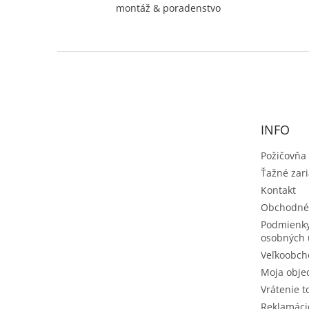
montáž & poradenstvo
Z
á
p
ä
t
INFO
i
e
Požičovňa
Ťažné zar
Kontakt
Obchodné
Podmienky
osobných 
Veľkoobch
Moja obje
Vrátenie t
Reklamáci