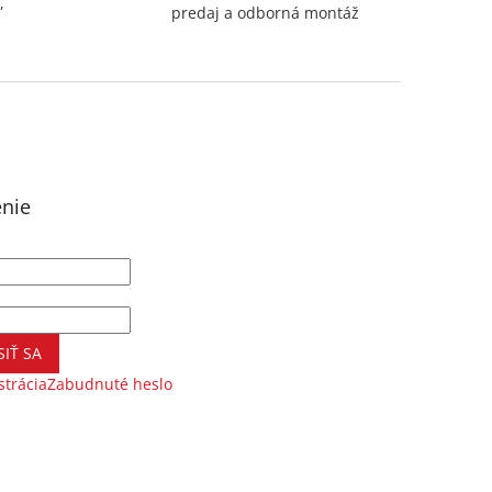
,
predaj a odborná montáž
enie
SIŤ SA
strácia
Zabudnuté heslo