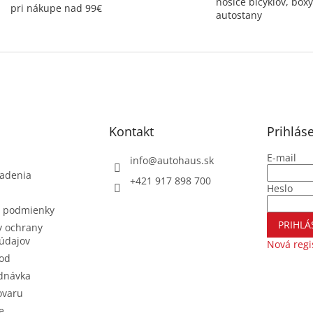
nosiče bicyklov, boxy
pri nákupe nad 99€
autostany
Kontakt
Prihlás
E-mail
info
@
autohaus.sk
iadenia
+421 917 898 700
Heslo
 podmienky
PRIHLÁ
 ochrany
údajov
Nová regi
od
dnávka
ovaru
e