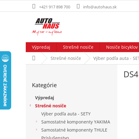
Prejsť
+421 917 898 700
info@autohaus.sk
na
obsah
Výpredaj
Strešné nosiče
Nosiče bicyklov
Domov
Strešné nosiče
Výber podľa auta - SE
B
DS4
o
Preskočiť
č
Kategórie
kategórie
n
ý
Výpredaj
p
Strešné nosiče
a
Výber podľa auta - SETY
n
e
Samostatné komponenty YAKIMA
l
Samostatné komponenty THULE
Príslušenstvo