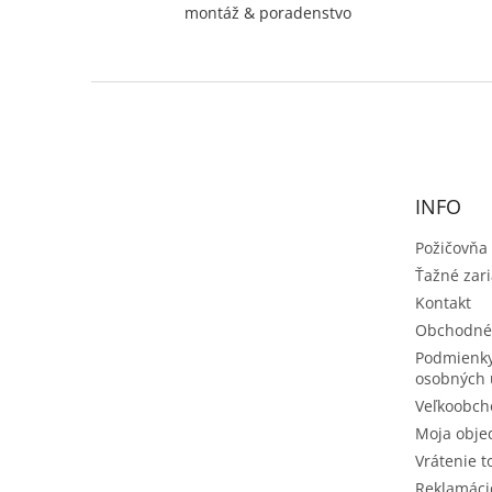
montáž & poradenstvo
Z
á
p
ä
t
INFO
i
e
Požičovňa
Ťažné zar
Kontakt
Obchodné
Podmienky
osobných 
Veľkoobch
Moja obje
Vrátenie t
Reklamáci