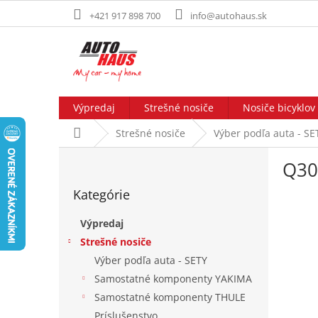
Prejsť
+421 917 898 700
info@autohaus.sk
na
obsah
Výpredaj
Strešné nosiče
Nosiče bicyklov
Domov
Strešné nosiče
Výber podľa auta - SE
B
Q30
o
Preskočiť
č
Kategórie
kategórie
n
ý
Výpredaj
p
Strešné nosiče
a
Výber podľa auta - SETY
n
e
Samostatné komponenty YAKIMA
l
Samostatné komponenty THULE
Príslušenstvo