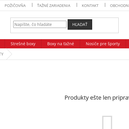
POŽIČOVŇA
ŤAŽNÉ ZARIADENIA
KONTAKT
OBCHODN
HĽADAŤ
Strešné boxy
Boxy na ťažné
Nosiče pre športy
TY
Produkty ešte len pripr