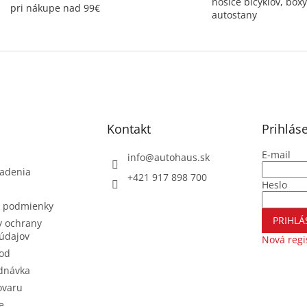
nosiče bicyklov, boxy
pri nákupe nad 99€
autostany
Kontakt
Prihlás
E-mail
info
@
autohaus.sk
iadenia
+421 917 898 700
Heslo
 podmienky
PRIHLÁ
 ochrany
údajov
Nová regi
od
dnávka
ovaru
e