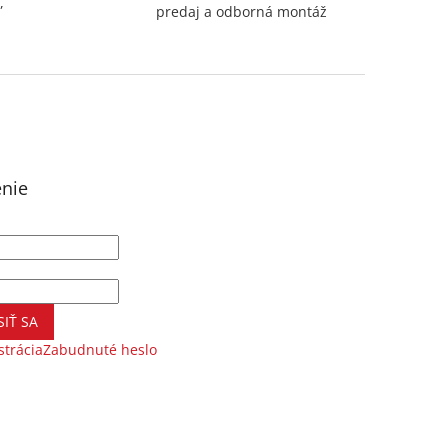
,
predaj a odborná montáž
enie
SIŤ SA
strácia
Zabudnuté heslo