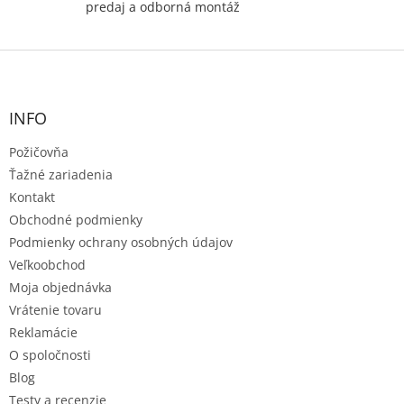
predaj a odborná montáž
Z
á
p
ä
INFO
t
Požičovňa
i
e
Ťažné zariadenia
Kontakt
Obchodné podmienky
Podmienky ochrany osobných údajov
Veľkoobchod
Moja objednávka
Vrátenie tovaru
Reklamácie
O spoločnosti
Blog
Testy a recenzie