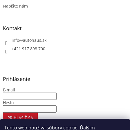
Napíšte nám
Kontakt
info
@
autohaus.sk
+421 917 898 700
Prihlásenie
E-mail
Heslo
PRIHLÁSIŤ SA
Nová registrácia
Zabudnuté heslo
Tento web používa súbory cookie. Ďalším