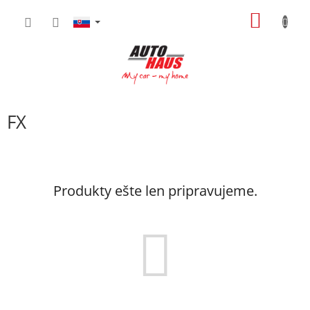
Prejsť
NÁKU
na
obsah
KOŠÍK
FX
Produkty ešte len pripravujeme.