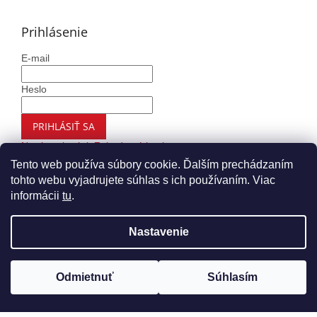
Prihlásenie
E-mail
Heslo
PRIHLÁSIŤ SA
Nová registrácia
Zabudnuté heslo
Tento web používa súbory cookie. Ďalším prechádzaním
tohto webu vyjadrujete súhlas s ich používaním. Viac
informácii
tu
.
Vytvoril Shoptet
Nastavenie
Copyright 2026
Autohaus.sk
. Všetky práva vyhradené.
Upraviť nastavenie cookies
Odmietnuť
Súhlasím
Nákup nad 99€ Vám doručíme ZADARMO