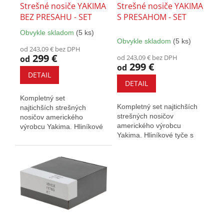
o
Strešné nosiče YAKIMA
Strešné nosiče YAKIMA
d
BEZ PRESAHU - SET
S PRESAHOM - SET
u
Obvykle skladom
(5 ks)
k
Priemerné
Obvykle skladom
(5 ks)
hodnotenie
t
od 243,09 € bez DPH
produktu
o
299 €
od 243,09 € bez DPH
od
je
299 €
v
od
5,0
DETAIL
z
DETAIL
5
Kompletný set
hviezdičiek.
Kompletný set najtichších
najtichších strešných
strešných nosičov
nosičov amerického
amerického výrobcu
výrobcu Yakima. Hliníkové
Yakima. Hliníkové tyče s
tyče s elegantným
presahom poskytujú väčšiu
kompaktným dizajnom....
prepravnú...