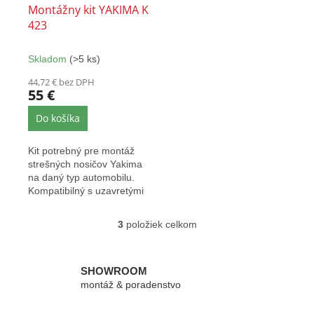
Montážny kit YAKIMA K
423
Skladom
(>5 ks)
44,72 € bez DPH
55 €
Do košíka
Kit potrebný pre montáž
strešných nosičov Yakima
na daný typ automobilu.
Kompatibilný s uzavretými
aj presahovými nosičmi...
3
položiek celkom
O
v
l
á
SHOWROOM
d
montáž & poradenstvo
a
c