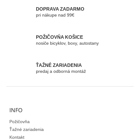
i
e
DOPRAVA ZADARMO
p
pri nákupe nad 99€
r
v
k
POŽIČOVŃA KOŠICE
y
nosiče bicyklov, boxy, autostany
v
ý
p
i
ŤAŽNÉ ZARIADENIA
s
predaj a odborná montáž
u
Z
á
p
ä
INFO
t
Požičovňa
i
e
Ťažné zariadenia
Kontakt