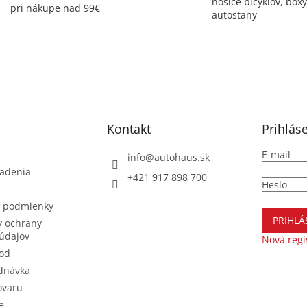
nosiče bicyklov, boxy
pri nákupe nad 99€
autostany
Kontakt
Prihlás
E-mail
info
@
autohaus.sk
iadenia
+421 917 898 700
Heslo
 podmienky
PRIHLÁ
 ochrany
údajov
Nová regi
od
dnávka
ovaru
e