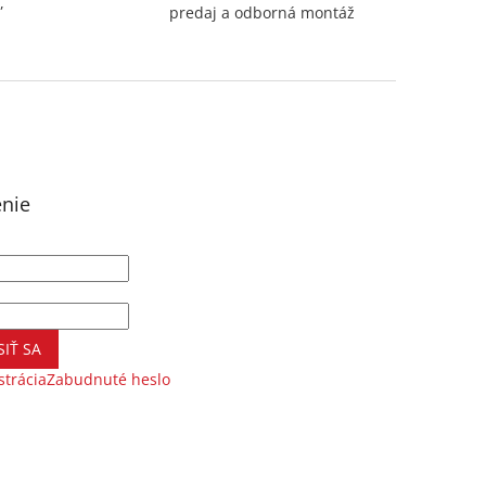
,
predaj a odborná montáž
enie
SIŤ SA
strácia
Zabudnuté heslo