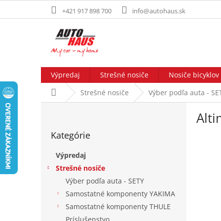
Prejsť
+421 917 898 700
info@autohaus.sk
na
obsah
Výpredaj
Strešné nosiče
Nosiče bicyklov
Domov
Strešné nosiče
Výber podľa auta - SE
B
Alt
o
Preskočiť
č
Kategórie
kategórie
n
ý
Výpredaj
p
Strešné nosiče
a
Výber podľa auta - SETY
n
e
Samostatné komponenty YAKIMA
l
Samostatné komponenty THULE
Príslušenstvo