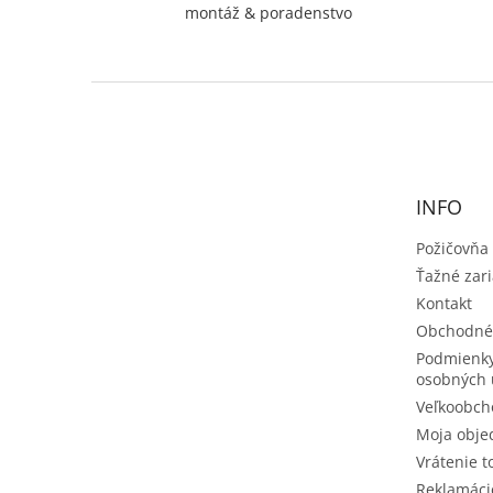
montáž & poradenstvo
Z
á
p
ä
t
INFO
i
e
Požičovňa
Ťažné zar
Kontakt
Obchodné
Podmienky
osobných 
Veľkoobch
Moja obje
Vrátenie t
Reklamáci