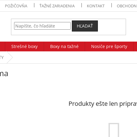
POŽIČOVŇA
ŤAŽNÉ ZARIADENIA
KONTAKT
OBCHODN
HĽADAŤ
Strešné boxy
Boxy na ťažné
Nosiče pre športy
TY
ima
Produkty ešte len pripr