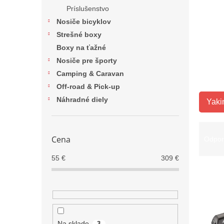
Príslušenstvo
Nosiče bicyklov
Strešné boxy
Boxy na ťažné
Nosiče pre športy
Camping & Caravan
Off-road & Pick-up
Náhradné diely
Yaki
R
a
Cena
Odpo
d
e
55
€
309
€
V
n
ý
i
p
e
i
p
s
r
Na sklade
3