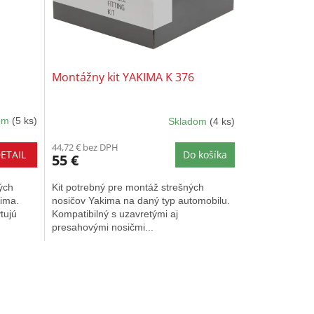
Montážny kit YAKIMA K 376
dom
(5 ks)
Skladom
(4 ks)
44,72 € bez DPH
ETAIL
Do košíka
55 €
ých
Kit potrebný pre montáž strešných
ima.
nosičov Yakima na daný typ automobilu.
tujú
Kompatibilný s uzavretými aj
presahovými nosičmi...