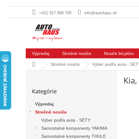
+421 917 898 700
info@autohaus.sk
Prejsť
na
obsah
Výpredaj
Strešné nosiče
Nosiče bicyklov
Domov
Strešné nosiče
Výber podľa auta - SE
B
Kia,
o
Preskočiť
č
Kategórie
kategórie
n
ý
Výpredaj
p
Strešné nosiče
a
n
Výber podľa auta - SETY
e
Samostatné komponenty YAKIMA
l
Samostatné komponenty THULE