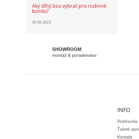
Aký dlhý box vybrať pre rodinné
kombi?
30.06.2022
SHOWROOM
montáž & poradenstvo
Z
á
p
ä
t
INFO
i
e
Požičovňa
Ťažné zari
Kontakt