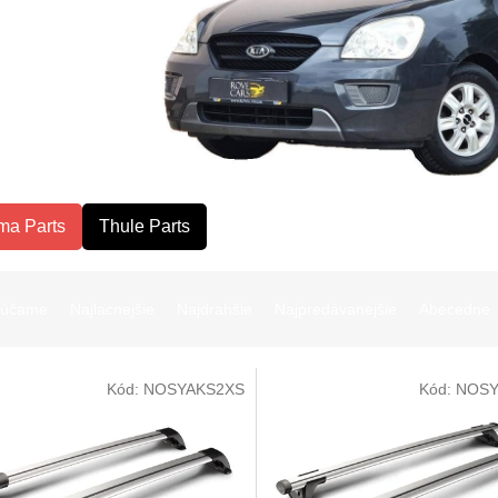
ma Parts
Thule Parts
rúčame
Najlacnejšie
Najdrahšie
Najpredávanejšie
Abecedne
Kód:
NOSYAKS2XS
Kód:
NOSY