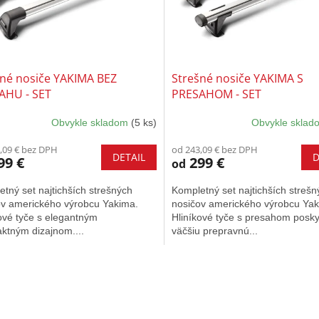
šné nosiče YAKIMA BEZ
Strešné nosiče YAKIMA S
AHU - SET
PRESAHOM - SET
Obvykle skladom
(5 ks)
Obvykle skla
erné
tenie
,09 € bez DPH
od 243,09 € bez DPH
ktu
DETAIL
D
99 €
299 €
od
tný set najtichších strešných
Kompletný set najtichších strešn
ov amerického výrobcu Yakima.
nosičov amerického výrobcu Yak
ové tyče s elegantným
Hliníkové tyče s presahom posky
ičiek.
ktným dizajnom....
väčšiu prepravnú...
O
v
l
á
d