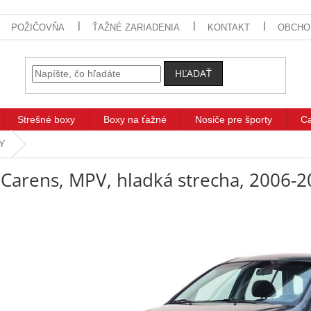
POŽIČOVŇA
ŤAŽNÉ ZARIADENIA
KONTAKT
OBCHO
HĽADAŤ
Strešné boxy
Boxy na ťažné
Nosiče pre športy
C
TY
 Carens, MPV, hladká strecha, 2006-