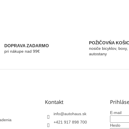
POŽIČOVŃA KOŠI
DOPRAVA ZADARMO
nosiče bicyklov, boxy,
pri nákupe nad 99€
autostany
Kontakt
Prihlás
E-mail
info
@
autohaus.sk
adenia
+421 917 898 700
Heslo