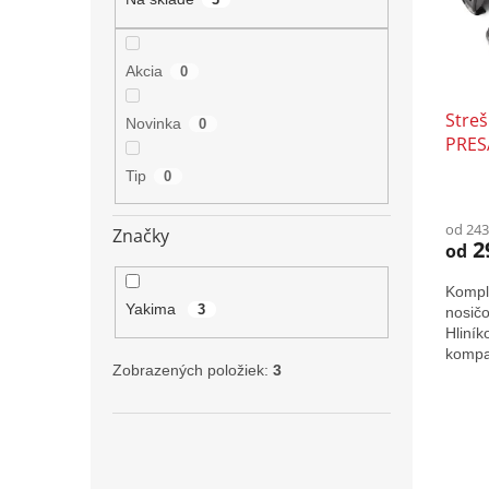
p
o
r
d
o
u
d
k
Akcia
0
u
t
Stre
k
o
Novinka
0
PRES
t
v
o
Tip
0
v
Priem
hodno
od 243
produ
Značky
2
od
je
5,0
Komple
z
Yakima
3
nosič
5
Hliník
hviezd
kompa
Zobrazených položiek:
3