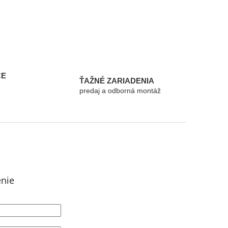
CE
ŤAŽNÉ ZARIADENIA
predaj a odborná montáž
enie