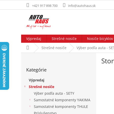
Prejsť
+421 917 898 700
info@autohaus.sk
na
obsah
Výpredaj
Strešné nosiče
Nosiče bicyklov
Domov
Strešné nosiče
Výber podľa auta - SE
B
Ston
o
Preskočiť
č
Kategórie
kategórie
n
ý
Výpredaj
p
Strešné nosiče
a
Výber podľa auta - SETY
n
e
Samostatné komponenty YAKIMA
l
Samostatné komponenty THULE
Príslušenstvo