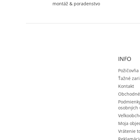
montáž & poradenstvo
Z
á
p
ä
t
INFO
i
e
Požičovňa
Ťažné zar
Kontakt
Obchodné
Podmienky
osobných 
Veľkoobch
Moja obje
Vrátenie t
Reklamáci