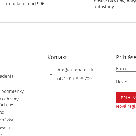
nosiče bicyklov, boxy
pri nákupe nad 99€
autostany
Kontakt
Prihlás
E-mail
info
@
autohaus.sk
iadenia
+421 917 898 700
Heslo
 podmienky
PRIHLÁ
 ochrany
údajov
Nová regi
od
dnávka
ovaru
e