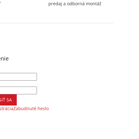
,
predaj a odborná montáž
enie
SIŤ SA
strácia
Zabudnuté heslo