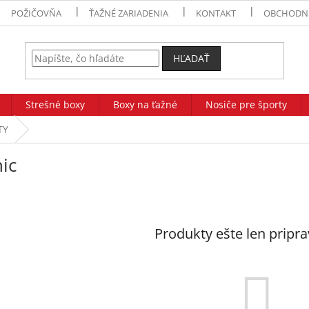
POŽIČOVŇA
ŤAŽNÉ ZARIADENIA
KONTAKT
OBCHODN
HĽADAŤ
Strešné boxy
Boxy na ťažné
Nosiče pre športy
TY
ic
Produkty ešte len pripr