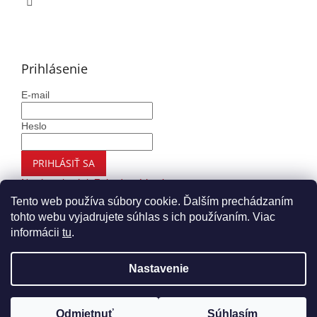
Prihlásenie
E-mail
Heslo
PRIHLÁSIŤ SA
Nová registrácia
Zabudnuté heslo
Tento web používa súbory cookie. Ďalším prechádzaním
tohto webu vyjadrujete súhlas s ich používaním. Viac
informácii
tu
.
Vytvoril Shoptet
Nastavenie
Copyright 2026
Autohaus.sk
. Všetky práva vyhradené.
Upraviť nastavenie cookies
Odmietnuť
Súhlasím