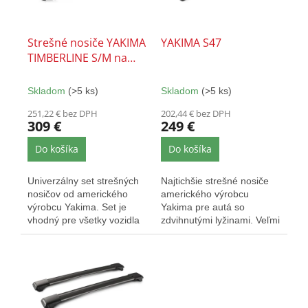
t
p
o
r
v
o
Strešné nosiče YAKIMA
YAKIMA S47
d
TIMBERLINE S/M na
u
lyžiny
k
Skladom
(>5 ks)
Skladom
(>5 ks)
t
o
251,22 € bez DPH
202,44 € bez DPH
309 €
249 €
v
Do košíka
Do košíka
Univerzálny set strešných
Najtichšie strešné nosiče
nosičov od amerického
amerického výrobcu
výrobcu Yakima. Set je
Yakima pre autá so
vhodný pre všetky vozidla
zdvihnutými lyžinami. Veľmi
ktoré majú dvihnuté
elegantné a nezvyšujú...
pozdĺžne...