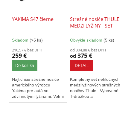
YAKIMA S47 čierne
Strešné nosiče THULE
MEDZI LYŽINY - SET
Skladom
(>5 ks)
Obvykle skladom
(5 ks)
210,57 € bez DPH
od 304,88 € bez DPH
259 €
375 €
od
Do košíka
DETAIL
Najtichšie strešné nosiče
Kompletný set nehlučných
amerického výrobcu
medzilyžinových strešných
Yakima pre autá so
nosičov Thule. Vybavené
zdvihnutými lyžinami. Veľmi
T-drážkou a
elegantné a nezvyšujú...
zámkami. Určený pre
vozidlá s...