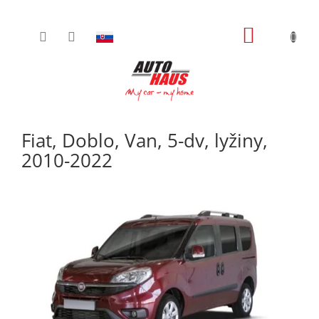
Prejsť
NÁKUPN
na
obsah
KOŠÍK
Fiat, Doblo, Van, 5-dv, lyžiny,
2010-2022