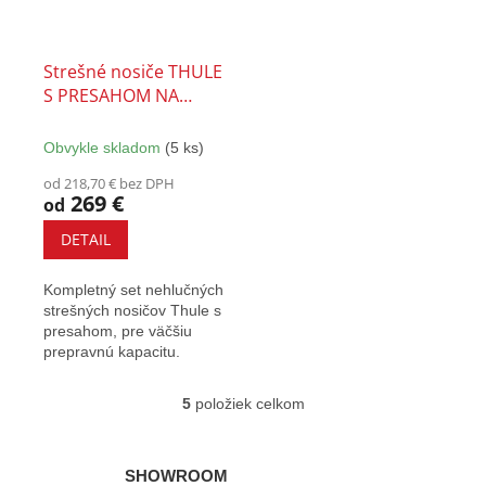
Strešné nosiče THULE
S PRESAHOM NA
LYŽINY - SET
Obvykle skladom
(5 ks)
od 218,70 € bez DPH
269 €
od
DETAIL
Kompletný set nehlučných
strešných nosičov Thule s
presahom, pre väčšiu
prepravnú kapacitu.
Vybavený T-drážkou a
zámkami....
5
položiek celkom
O
v
l
á
SHOWROOM