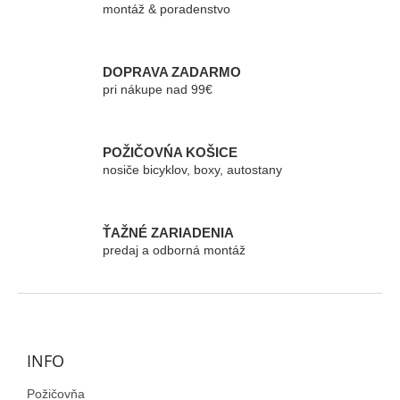
d
montáž & poradenstvo
a
c
i
e
DOPRAVA ZADARMO
p
pri nákupe nad 99€
r
v
k
POŽIČOVŃA KOŠICE
y
nosiče bicyklov, boxy, autostany
v
ý
p
i
ŤAŽNÉ ZARIADENIA
s
predaj a odborná montáž
u
Z
á
p
ä
INFO
t
Požičovňa
i