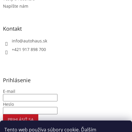
Napíšte nám
Kontakt
info
@
autohaus.sk
+421 917 898 700
Prihlásenie
E-mail
Heslo
PRIHLÁSIŤ SA
Nová registrácia
Zabudnuté heslo
Tento web používa súbory cookie. Ďalším