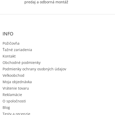
predaj a odborná montáž
Z
á
p
ä
INFO
t
Požičovňa
i
e
Ťažné zariadenia
Kontakt
Obchodné podmienky
Podmienky ochrany osobných údajov
Veľkoobchod
Moja objednávka
Vrátenie tovaru
Reklamácie
O spoločnosti
Blog
Testy a recenzie