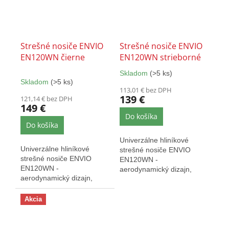
Strešné nosiče ENVIO
Strešné nosiče ENVIO
EN120WN čierne
EN120WN strieborné
Skladom
(>5 ks)
Priemerné
Skladom
(>5 ks)
hodnotenie
113,01 € bez DPH
produktu
139 €
121,14 € bez DPH
je
149 €
5,0
Do košíka
z
Do košíka
5
Univerzálne hliníkové
hviezdičiek.
Univerzálne hliníkové
strešné nosiče ENVIO
strešné nosiče ENVIO
EN120WN -
EN120WN -
aerodynamický dizajn,
aerodynamický dizajn,
dĺžka tyčí 120 cm, nosnosť
dĺžka tyčí 120 cm, nosnosť
až 90 kg,...
až 90 kg,...
Akcia