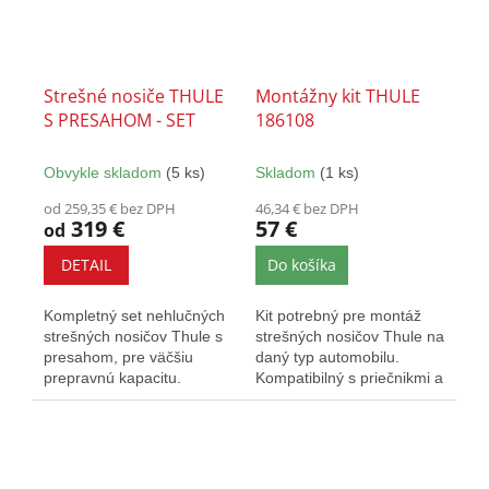
Strešné nosiče THULE
Montážny kit THULE
S PRESAHOM - SET
186108
Obvykle skladom
(5 ks)
Skladom
(1 ks)
od 259,35 € bez DPH
46,34 € bez DPH
319 €
57 €
od
DETAIL
Do košíka
Kompletný set nehlučných
Kit potrebný pre montáž
strešných nosičov Thule s
strešných nosičov Thule na
presahom, pre väčšiu
daný typ automobilu.
prepravnú kapacitu.
Kompatibilný s priečnikmi a
Vybavený T-drážkou a
pätkami Thule EVO...
zámkami.