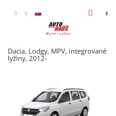
Prejsť
NÁKUPN
na
obsah
KOŠÍK
Dacia, Lodgy, MPV, integrované
lyžiny, 2012-