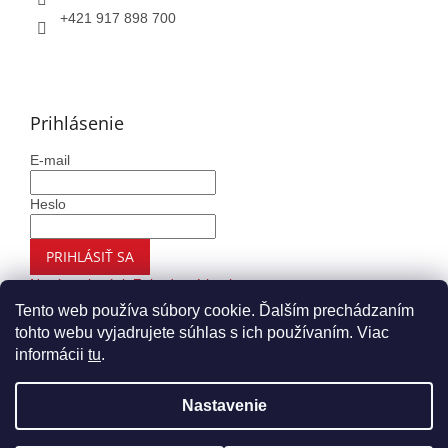
+421 917 898 700
Prihlásenie
E-mail
Heslo
PRIHLÁSIŤ SA
Nová registrácia
Zabudnuté heslo
Tento web používa súbory cookie. Ďalším prechádzaním
tohto webu vyjadrujete súhlas s ich používaním. Viac
informácii
tu
.
Vytvoril Shoptet
Nastavenie
Copyright 2026
Autohaus.sk
. Všetky práva vyhradené.