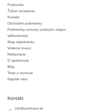
t
Požičovňa
i
e
Ťažné zariadenia
Kontakt
Obchodné podmienky
Podmienky ochrany osobných údajov
Veľkoobchod
Moja objednávka
Vrátenie tovaru
Reklamácie
O spoločnosti
Blog
Testy a recenzie
Napíšte nám
Kontakt
info
@
autohaus.sk