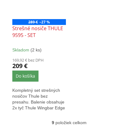
289 €
–27 %
Strešné nosiče THULE
9595 - SET
Skladom
(2 ks)
169,92 € bez DPH
209 €
Do košíka
Kompletný set strešných
nosičov Thule bez
presahu. Balenie obsahuje
2x tyč Thule Wingbar Edge
9595 a montážny kit.
Strieborné...
9
položiek celkom
O
v
l