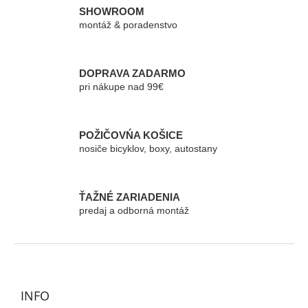
á
SHOWROOM
d
montáž & poradenstvo
a
c
i
e
DOPRAVA ZADARMO
p
pri nákupe nad 99€
r
v
k
POŽIČOVŃA KOŠICE
y
nosiče bicyklov, boxy, autostany
v
ý
p
i
ŤAŽNÉ ZARIADENIA
s
predaj a odborná montáž
u
Z
á
p
ä
INFO