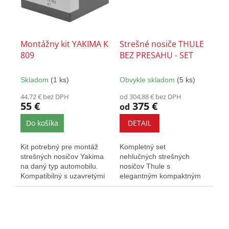
Montážny kit YAKIMA K
Strešné nosiče THULE
809
BEZ PRESAHU - SET
Skladom
(1 ks)
Obvykle skladom
(5 ks)
44,72 € bez DPH
od 304,88 € bez DPH
55 €
375 €
od
Do košíka
DETAIL
Kit potrebný pre montáž
Kompletný set
strešných nosičov Yakima
nehlučných strešných
na daný typ automobilu.
nosičov Thule s
Kompatibilný s uzavretými
elegantným kompaktným
aj presahovými nosičmi...
dizajnom. Vybavené T-
drážkou a zámkami.