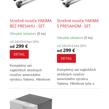
k
s
t
p
o
r
v
o
Strešné nosiče YAKIMA
Strešné nosiče YAKIMA
d
BEZ PRESAHU - SET
S PRESAHOM - SET
u
Obvykle skladom
(5 ks)
k
Priemerné
Obvykle skladom
(5 ks)
hodnotenie
t
od 243,09 € bez DPH
produktu
o
299 €
od 243,09 € bez DPH
od
je
299 €
v
od
5,0
DETAIL
z
DETAIL
5
Kompletný set
hviezdičiek.
Kompletný set najtichších
najtichších strešných
strešných nosičov
nosičov amerického
amerického výrobcu
výrobcu Yakima. Hliníkové
Yakima. Hliníkové tyče s
tyče s elegantným
presahom poskytujú väčšiu
kompaktným dizajnom....
prepravnú...