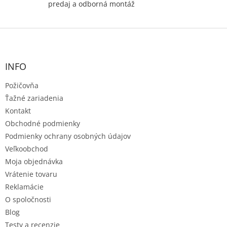
predaj a odborná montáž
Z
á
p
ä
INFO
t
Požičovňa
i
e
Ťažné zariadenia
Kontakt
Obchodné podmienky
Podmienky ochrany osobných údajov
Veľkoobchod
Moja objednávka
Vrátenie tovaru
Reklamácie
O spoločnosti
Blog
Testy a recenzie