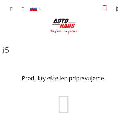
Prejsť
NÁKU
na
obsah
KOŠÍK
i5
Produkty ešte len pripravujeme.