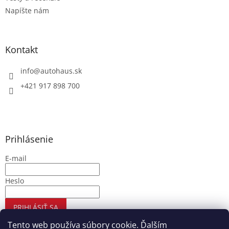
Napíšte nám
Kontakt
info
@
autohaus.sk
+421 917 898 700
Prihlásenie
E-mail
Heslo
PRIHLÁSIŤ SA
Nová registrácia
Zabudnuté heslo
Tento web používa súbory cookie. Ďalším