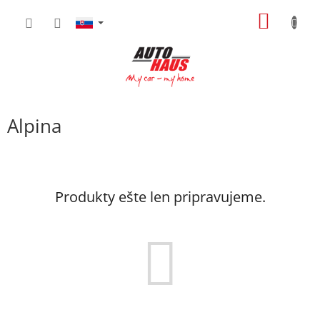
Prejsť
NÁKU
na
obsah
KOŠÍK
Alpina
Produkty ešte len pripravujeme.