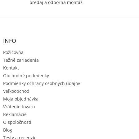
predaj a odborná montáž
Z
á
p
ä
INFO
t
Požičovňa
i
e
Ťažné zariadenia
Kontakt
Obchodné podmienky
Podmienky ochrany osobných údajov
Veľkoobchod
Moja objednávka
Vrátenie tovaru
Reklamácie
O spoločnosti
Blog
Testy a recenzie