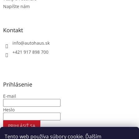
Napíšte nám
Kontakt
info
@
autohaus.sk
+421 917 898 700
Prihlásenie
E-mail
Heslo
PRIHLÁSIŤ SA
Nová registrácia
Zabudnuté heslo
Tento web používa súbory cookie. Ďalším