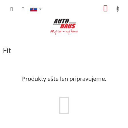
Prejsť
NÁKU
na
obsah
KOŠÍK
Fit
Produkty ešte len pripravujeme.