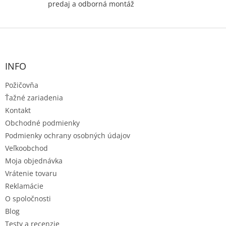
predaj a odborná montáž
Z
á
p
ä
INFO
t
Požičovňa
i
e
Ťažné zariadenia
Kontakt
Obchodné podmienky
Podmienky ochrany osobných údajov
Veľkoobchod
Moja objednávka
Vrátenie tovaru
Reklamácie
O spoločnosti
Blog
Testy a recenzie