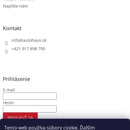
Napíšte nám
Kontakt
info
@
autohaus.sk
+421 917 898 700
Prihlásenie
E-mail
Heslo
PRIHLÁSIŤ SA
Nová registrácia
Zabudnuté heslo
Tento web používa súbory cookie. Ďalším