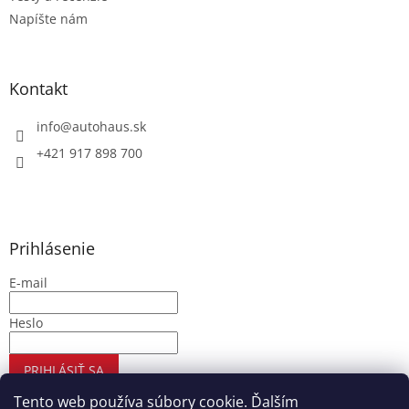
Napíšte nám
Kontakt
info
@
autohaus.sk
+421 917 898 700
Prihlásenie
E-mail
Heslo
PRIHLÁSIŤ SA
Nová registrácia
Zabudnuté heslo
Tento web používa súbory cookie. Ďalším