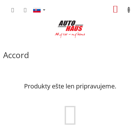
Prejsť
NÁKU
na
obsah
KOŠÍK
Accord
Produkty ešte len pripravujeme.