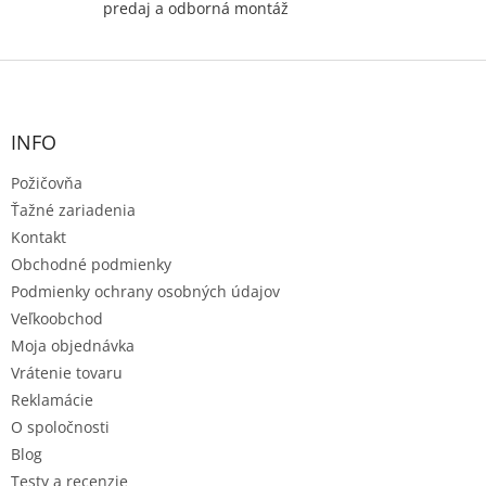
predaj a odborná montáž
Z
á
p
ä
INFO
t
Požičovňa
i
e
Ťažné zariadenia
Kontakt
Obchodné podmienky
Podmienky ochrany osobných údajov
Veľkoobchod
Moja objednávka
Vrátenie tovaru
Reklamácie
O spoločnosti
Blog
Testy a recenzie