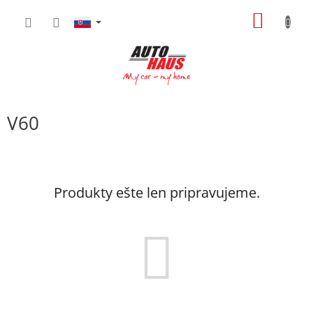
Prejsť
NÁKU
na
obsah
KOŠÍK
V60
Produkty ešte len pripravujeme.