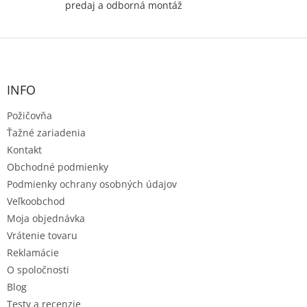
predaj a odborná montáž
Z
á
p
ä
INFO
t
Požičovňa
i
e
Ťažné zariadenia
Kontakt
Obchodné podmienky
Podmienky ochrany osobných údajov
Veľkoobchod
Moja objednávka
Vrátenie tovaru
Reklamácie
O spoločnosti
Blog
Testy a recenzie