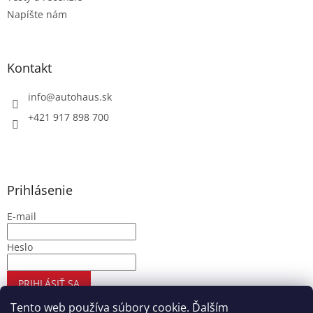
Napíšte nám
Kontakt
info
@
autohaus.sk
+421 917 898 700
Prihlásenie
E-mail
Heslo
PRIHLÁSIŤ SA
Nová registrácia
Zabudnuté heslo
Tento web používa súbory cookie. Ďalším