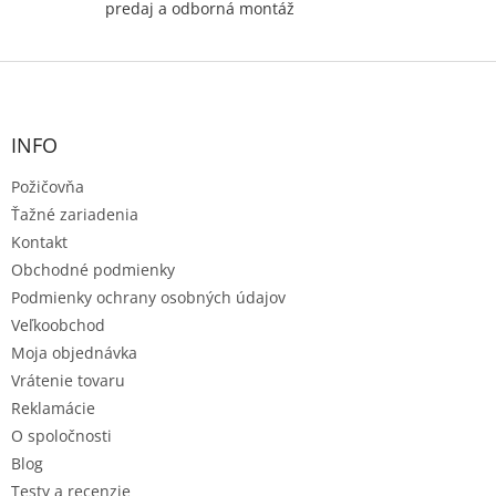
predaj a odborná montáž
Z
á
p
ä
INFO
t
Požičovňa
i
e
Ťažné zariadenia
Kontakt
Obchodné podmienky
Podmienky ochrany osobných údajov
Veľkoobchod
Moja objednávka
Vrátenie tovaru
Reklamácie
O spoločnosti
Blog
Testy a recenzie