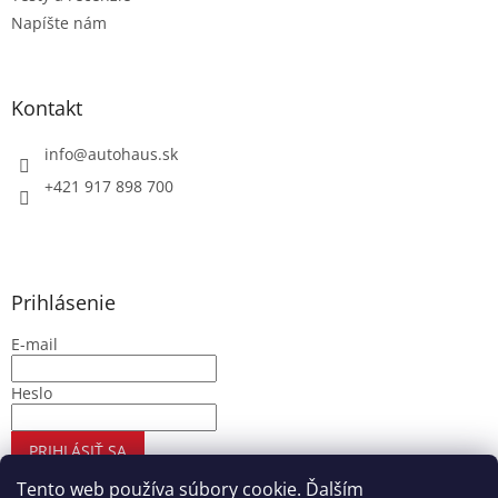
Napíšte nám
Kontakt
info
@
autohaus.sk
+421 917 898 700
Prihlásenie
E-mail
Heslo
PRIHLÁSIŤ SA
Nová registrácia
Zabudnuté heslo
Tento web používa súbory cookie. Ďalším