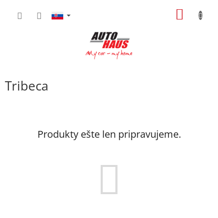
Prejsť
NÁKU
na
obsah
KOŠÍK
Tribeca
Produkty ešte len pripravujeme.