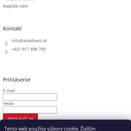
Napíšte nám
Kontakt
info
@
autohaus.sk
+421 917 898 700
Prihlásenie
E-mail
Heslo
PRIHLÁSIŤ SA
Nová registrácia
Zabudnuté heslo
Tento web používa súbory cookie. Ďalším