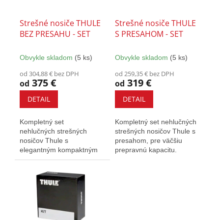
o
r
v
o
Strešné nosiče THULE
Strešné nosiče THULE
d
BEZ PRESAHU - SET
S PRESAHOM - SET
u
k
Obvykle skladom
(5 ks)
Obvykle skladom
(5 ks)
t
o
od 304,88 € bez DPH
od 259,35 € bez DPH
375 €
319 €
v
od
od
DETAIL
DETAIL
Kompletný set
Kompletný set nehlučných
nehlučných strešných
strešných nosičov Thule s
nosičov Thule s
presahom, pre väčšiu
elegantným kompaktným
prepravnú kapacitu.
dizajnom. Vybavené T-
Vybavený T-drážkou a
drážkou a zámkami.
zámkami.