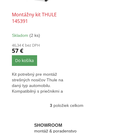
Montážny kit THULE
145391
Skladom
(2 ks)
46,34 € bez DPH
57 €
Do košíka
Kit potrebný pre montáž
strešných nosičov Thule na
daný typ automobilu.
Kompatibilný s priečnikmi a
pätkami Thule EVO...
3
položiek celkom
O
v
l
á
SHOWROOM
d
montáž & poradenstvo