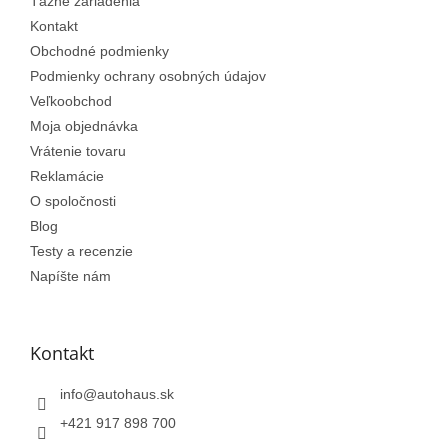
e
Ťažné zariadenia
Kontakt
Obchodné podmienky
Podmienky ochrany osobných údajov
Veľkoobchod
Moja objednávka
Vrátenie tovaru
Reklamácie
O spoločnosti
Blog
Testy a recenzie
Napíšte nám
Kontakt
info
@
autohaus.sk
+421 917 898 700