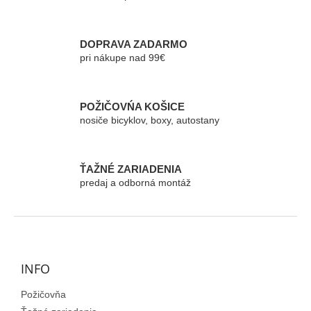
a
c
i
e
DOPRAVA ZADARMO
p
pri nákupe nad 99€
r
v
k
POŽIČOVŃA KOŠICE
y
nosiče bicyklov, boxy, autostany
v
ý
p
i
ŤAŽNÉ ZARIADENIA
s
predaj a odborná montáž
u
Z
á
p
ä
INFO
t
Požičovňa
i