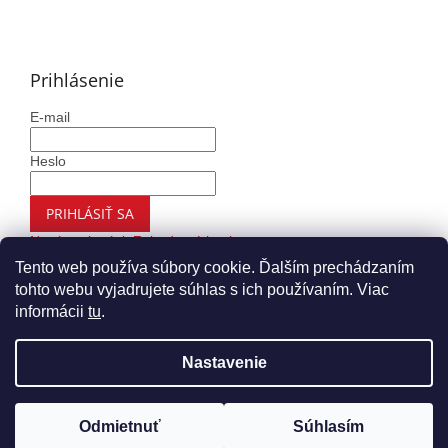
Prihlásenie
E-mail
Heslo
PRIHLÁSIŤ SA
Nová registrácia
Zabudnuté heslo
Tento web používa súbory cookie. Ďalším prechádzaním
tohto webu vyjadrujete súhlas s ich používaním. Viac
informácii
tu
.
Vytvoril Shoptet
Nastavenie
Copyright 2026
Autohaus.sk
. Všetky práva vyhradené.
Upraviť nastavenie cookies
Odmietnuť
Súhlasím
Nákup nad 99€ Vám doručíme ZADARMO