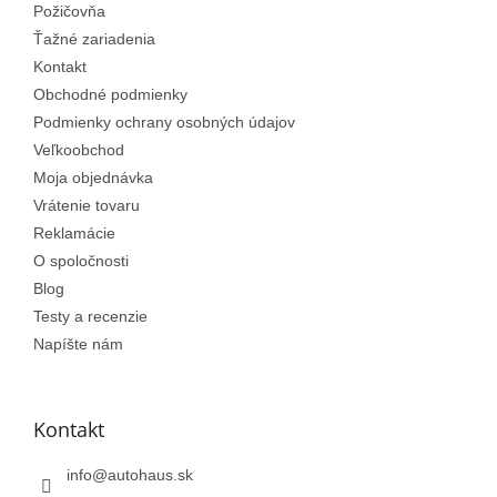
Požičovňa
i
e
Ťažné zariadenia
Kontakt
Obchodné podmienky
Podmienky ochrany osobných údajov
Veľkoobchod
Moja objednávka
Vrátenie tovaru
Reklamácie
O spoločnosti
Blog
Testy a recenzie
Napíšte nám
Kontakt
info
@
autohaus.sk