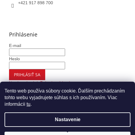
+421 917 898 700
Prihlásenie
E-mail
Heslo
PRIHLÁSIŤ SA
Nová registrácia
Zabudnuté heslo
Tento web používa súbory cookie. Ďalším prechádzaním
tohto webu vyjadrujete súhlas s ich používaním. Viac
informácii
tu
.
Vytvoril Shoptet
Nastavenie
Copyright 2026
Autohaus.sk
. Všetky práva vyhradené.
Upraviť nastavenie cookies