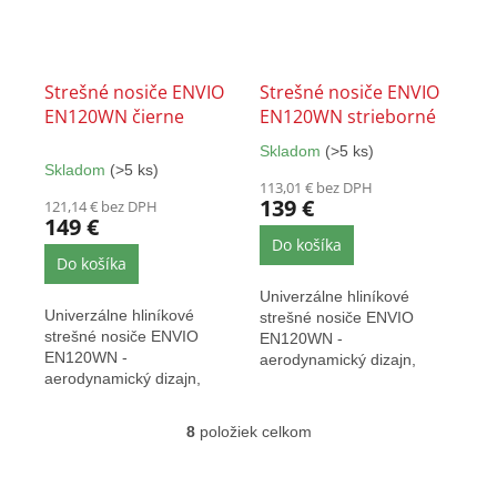
Strešné nosiče ENVIO
Strešné nosiče ENVIO
EN120WN čierne
EN120WN strieborné
Skladom
(>5 ks)
Priemerné
Skladom
(>5 ks)
hodnotenie
113,01 € bez DPH
produktu
139 €
121,14 € bez DPH
je
149 €
5,0
Do košíka
z
Do košíka
5
Univerzálne hliníkové
hviezdičiek.
Univerzálne hliníkové
strešné nosiče ENVIO
strešné nosiče ENVIO
EN120WN -
EN120WN -
aerodynamický dizajn,
aerodynamický dizajn,
dĺžka tyčí 120 cm, nosnosť
dĺžka tyčí 120 cm, nosnosť
až 90 kg,...
až 90 kg,...
8
položiek celkom
O
v
l