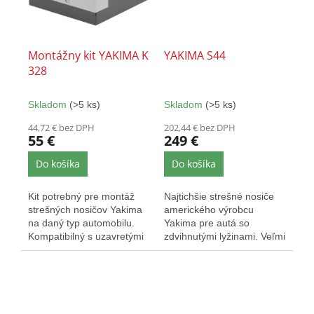
Montážny kit YAKIMA K
YAKIMA S44
328
Skladom
(>5 ks)
Skladom
(>5 ks)
44,72 € bez DPH
202,44 € bez DPH
55 €
249 €
Do košíka
Do košíka
Kit potrebný pre montáž
Najtichšie strešné nosiče
strešných nosičov Yakima
amerického výrobcu
na daný typ automobilu.
Yakima pre autá so
Kompatibilný s uzavretými
zdvihnutými lyžinami. Veľmi
aj presahovými nosičmi...
elegantné a nezvyšujú...