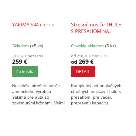
YAKIMA S44 čierne
Strešné nosiče THULE
S PRESAHOM NA
LYŽINY - SET
Skladom
(>5 ks)
Obvykle skladom
(5 ks)
210,57 € bez DPH
od 218,70 € bez DPH
259 €
269 €
od
Do košíka
DETAIL
Najtichšie strešné nosiče
Kompletný set nehlučných
amerického výrobcu
strešných nosičov Thule s
Yakima pre autá so
presahom, pre väčšiu
zdvihnutými lyžinami. Veľmi
prepravnú kapacitu.
elegantné a nezvyšujú...
Vybavený T-drážkou a
zámkami....