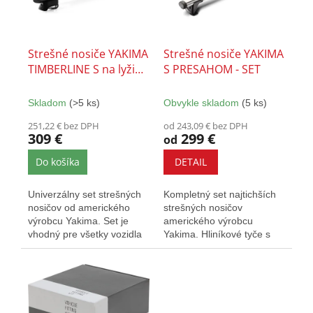
s
t
p
o
r
v
o
Strešné nosiče YAKIMA
Strešné nosiče YAKIMA
d
TIMBERLINE S na lyžiny
S PRESAHOM - SET
u
- SET
k
Skladom
(>5 ks)
Obvykle skladom
(5 ks)
t
o
251,22 € bez DPH
od 243,09 € bez DPH
309 €
299 €
v
od
Do košíka
DETAIL
Univerzálny set strešných
Kompletný set najtichších
nosičov od amerického
strešných nosičov
výrobcu Yakima. Set je
amerického výrobcu
vhodný pre všetky vozidla
Yakima. Hliníkové tyče s
ktoré majú dvihnuté
presahom poskytujú väčšiu
pozdĺžne...
prepravnú...