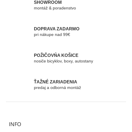
á
SHOWROOM
d
montáž & poradenstvo
a
c
i
e
DOPRAVA ZADARMO
p
pri nákupe nad 99€
r
v
k
POŽIČOVŃA KOŠICE
y
nosiče bicyklov, boxy, autostany
v
ý
p
i
ŤAŽNÉ ZARIADENIA
s
predaj a odborná montáž
u
Z
á
p
ä
INFO
t