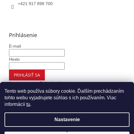
+421 917 898 700
Prihlásenie
E-mail
Heslo
PRIHLÁSIŤ SA
Nová registrácia
Zabudnuté heslo
Tento web používa súbory cookie. Ďalším prechádzaním
tohto webu vyjadrujete súhlas s ich používaním. Viac
informácii
tu
.
Vytvoril Shoptet
Nastavenie
Copyright 2026
Autohaus.sk
. Všetky práva vyhradené.
Upraviť nastavenie cookies