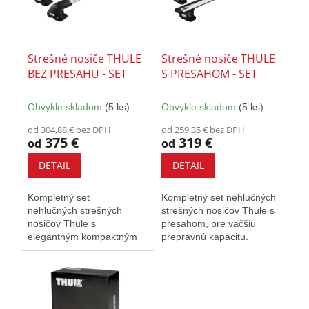
k
s
t
p
o
r
v
o
Strešné nosiče THULE
Strešné nosiče THULE
d
BEZ PRESAHU - SET
S PRESAHOM - SET
u
k
Obvykle skladom
(5 ks)
Obvykle skladom
(5 ks)
t
o
od 304,88 € bez DPH
od 259,35 € bez DPH
375 €
319 €
v
od
od
DETAIL
DETAIL
Kompletný set
Kompletný set nehlučných
nehlučných strešných
strešných nosičov Thule s
nosičov Thule s
presahom, pre väčšiu
elegantným kompaktným
prepravnú kapacitu.
dizajnom. Vybavené T-
Vybavený T-drážkou a
drážkou a zámkami.
zámkami.