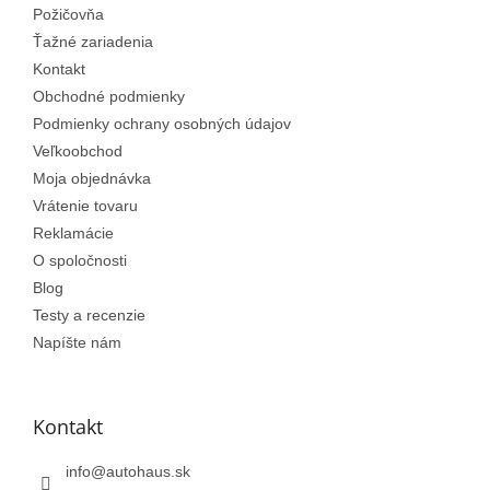
Požičovňa
i
e
Ťažné zariadenia
Kontakt
Obchodné podmienky
Podmienky ochrany osobných údajov
Veľkoobchod
Moja objednávka
Vrátenie tovaru
Reklamácie
O spoločnosti
Blog
Testy a recenzie
Napíšte nám
Kontakt
info
@
autohaus.sk