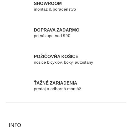
á
SHOWROOM
d
montáž & poradenstvo
a
c
i
e
DOPRAVA ZADARMO
p
pri nákupe nad 99€
r
v
k
POŽIČOVŃA KOŠICE
y
nosiče bicyklov, boxy, autostany
v
ý
p
i
ŤAŽNÉ ZARIADENIA
s
predaj a odborná montáž
u
Z
á
p
ä
INFO
t