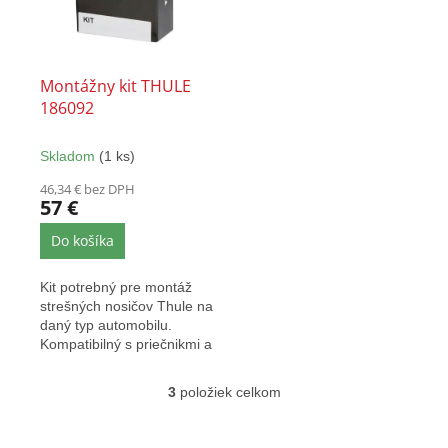
Montážny kit THULE
186092
Skladom
(1 ks)
46,34 € bez DPH
57 €
Do košíka
Kit potrebný pre montáž
strešných nosičov Thule na
daný typ automobilu.
Kompatibilný s priečnikmi a
pätkami Thule EVO...
3
položiek celkom
O
v
l