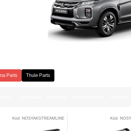
ma Parts
Thule Parts
rúčame
Najlacnejšie
Najdrahšie
Najpredávanejšie
Abecedne
Kód:
NOSYAKSTREAMLINE
Kód:
NOSY