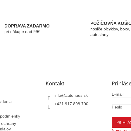
O
v
l
á
POŽIČOVŃA KOŠI
DOPRAVA ZADARMO
d
nosiče bicyklov, boxy,
pri nákupe nad 99€
a
autostany
c
i
e
p
r
v
k
y
Kontakt
Prihlás
v
ý
p
E-mail
info
@
autohaus.sk
i
adenia
+421 917 898 700
s
Heslo
u
podmienky
PRIHLÁ
 ochrany
údajov
Nová regis