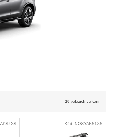
10
položiek celkom
AKS2XS
Kód:
NOSYAKS1XS