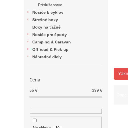
Príslušenstvo
Nosiče bicyklov
Strešné boxy
Boxy na ťažné
Nosiče pre športy
Camping & Caravan
Off-road & Pick-up
Náhradné diely
Yaki
Cena
R
55
€
399
€
a
Odpo
d
e
V
n
ý
i
p
e
Na sklade
10