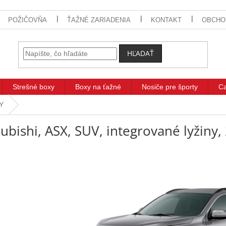
POŽIČOVŇA
ŤAŽNÉ ZARIADENIA
KONTAKT
OBCHO
HĽADAŤ
Strešné boxy
Boxy na ťažné
Nosiče pre športy
C
TY
ubishi, ASX, SUV, integrované lyžiny