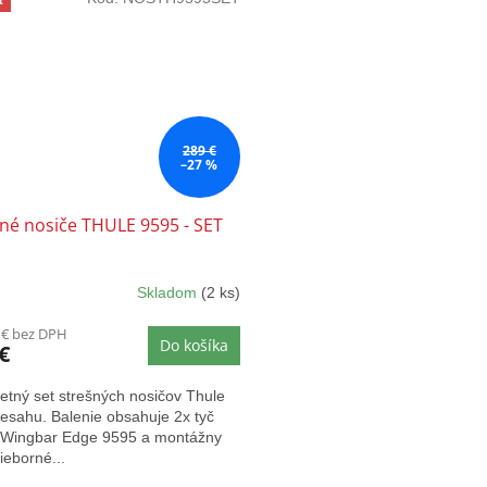
289 €
–27 %
né nosiče THULE 9595 - SET
Skladom
(2 ks)
 € bez DPH
Do košíka
€
etný set strešných nosičov Thule
esahu. Balenie obsahuje 2x tyč
 Wingbar Edge 9595 a montážny
rieborné...