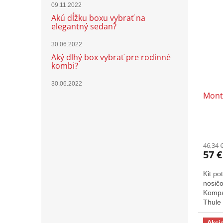
09.11.2022
Akú dĺžku boxu vybrať na
elegantný sedan?
30.06.2022
Aký dlhý box vybrať pre rodinné
kombi?
30.06.2022
Mont
46,34 
57 €
Kit po
nosičo
Kompat
Thule
Akci