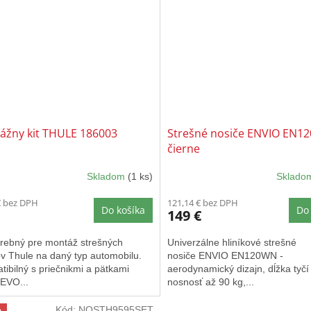
ážny kit THULE 186003
Strešné nosiče ENVIO EN1
čierne
Skladom
(1 ks)
Sklad
€ bez DPH
121,14 € bez DPH
Do košíka
Do 
149 €
trebný pre montáž strešných
Univerzálne hliníkové strešné
v Thule na daný typ automobilu.
nosiče ENVIO EN120WN -
ibilný s priečnikmi a pätkami
aerodynamický dizajn, dĺžka tyč
 EVO...
nosnosť až 90 kg,...
Kód:
NOSTH9595SET
a