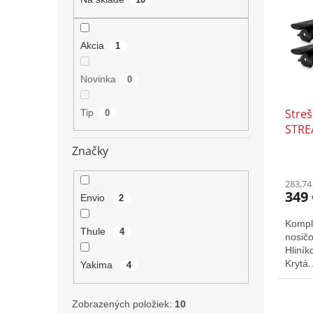
i
p
s
r
p
o
Akcia
1
r
d
o
u
Novinka
0
d
k
u
t
Stre
Tip
k
0
o
STRE
t
v
o
Značky
v
283,74
349 
Envio
2
Kompl
Thule
4
nosič
Hliník
Krytá..
Yakima
4
Zobrazených položiek:
10