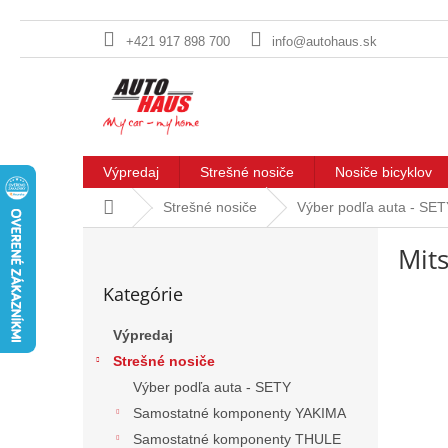
+421 917 898 700
info@autohaus.sk
Prejsť
na
obsah
Výpredaj
Strešné nosiče
Nosiče bicyklov
Domov
Strešné nosiče
Výber podľa auta - SE
B
Mits
o
Preskočiť
č
Kategórie
kategórie
n
ý
Výpredaj
p
Strešné nosiče
a
n
Výber podľa auta - SETY
e
Samostatné komponenty YAKIMA
l
Samostatné komponenty THULE