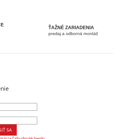
CE
ŤAŽNÉ ZARIADENIA
predaj a odborná montáž
enie
SIŤ SA
trácia
Zabudnuté heslo