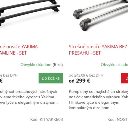
šné nosiče YAKIMA
Strešné nosiče YAKIMA BEZ
AMLINE - SET
PRESAHU - SET
Obvykle skladom
(5 ks)
Obvykle skla
Priemerné
hodnotenie
 € bez DPH
od 243,09 € bez DPH
produktu
Do košíka
D
€
299 €
od
je
5,0
etný set presahových strešných
Kompletný set najtichších strešn
z
ov amerického výrobcu Yakima.
nosičov amerického výrobcu Yak
5
ové tyče s elegantným dizajnom.
Hliníkové tyče s elegantným
hviezdičiek.
.
kompaktným dizajnom....
Kód:
KITYAKK508
Kód:
NOST