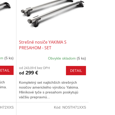
Strešné nosiče YAKIMA S
PRESAHOM - SET
dom
(5 ks)
Obvykle skladom
(5 ks)
od 243,09 € bez DPH
ETAIL
DETAIL
299 €
od
ých
Kompletný set najtichších strešných
ima.
nosičov amerického výrobcu Yakima.
Hliníkové tyče s presahom poskytujú
väčšiu prepravnú...
H72XXS
Kód:
NOSTH71XXS