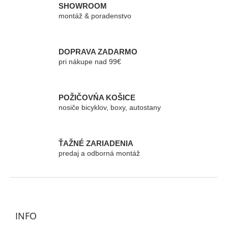
á
SHOWROOM
d
montáž & poradenstvo
a
c
i
e
DOPRAVA ZADARMO
p
pri nákupe nad 99€
r
v
k
POŽIČOVŃA KOŠICE
y
nosiče bicyklov, boxy, autostany
v
ý
p
i
ŤAŽNÉ ZARIADENIA
s
predaj a odborná montáž
u
Z
á
p
ä
INFO
t