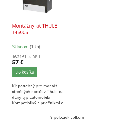
Montážny kit THULE
145005
Skladom
(1 ks)
46,34 € bez DPH
57 €
Do košíka
Kit potrebný pre montáž
strešných nosičov Thule na
daný typ automobilu.
Kompatibilný s priečnikmi a
pätkami Thule EVO...
3
položiek celkom
O
v
l