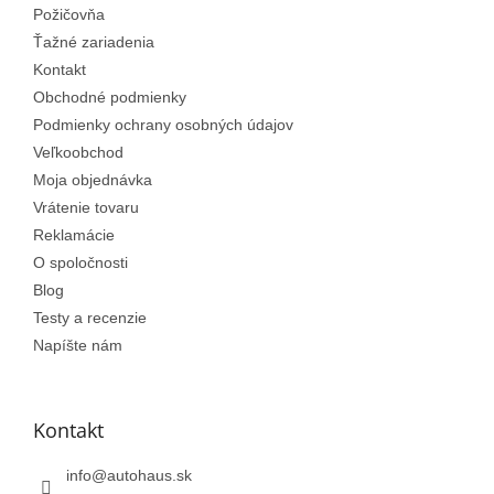
Požičovňa
i
e
Ťažné zariadenia
Kontakt
Obchodné podmienky
Podmienky ochrany osobných údajov
Veľkoobchod
Moja objednávka
Vrátenie tovaru
Reklamácie
O spoločnosti
Blog
Testy a recenzie
Napíšte nám
Kontakt
info
@
autohaus.sk