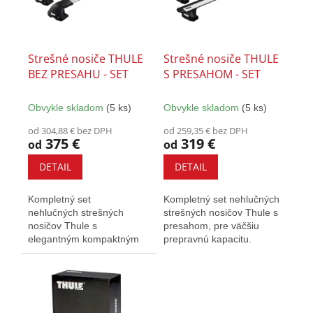
k
s
t
p
o
r
v
o
Strešné nosiče THULE
Strešné nosiče THULE
d
BEZ PRESAHU - SET
S PRESAHOM - SET
u
k
Obvykle skladom
(5 ks)
Obvykle skladom
(5 ks)
t
o
od 304,88 € bez DPH
od 259,35 € bez DPH
375 €
319 €
v
od
od
DETAIL
DETAIL
Kompletný set
Kompletný set nehlučných
nehlučných strešných
strešných nosičov Thule s
nosičov Thule s
presahom, pre väčšiu
elegantným kompaktným
prepravnú kapacitu.
dizajnom. Vybavené T-
Vybavený T-drážkou a
drážkou a zámkami.
zámkami.