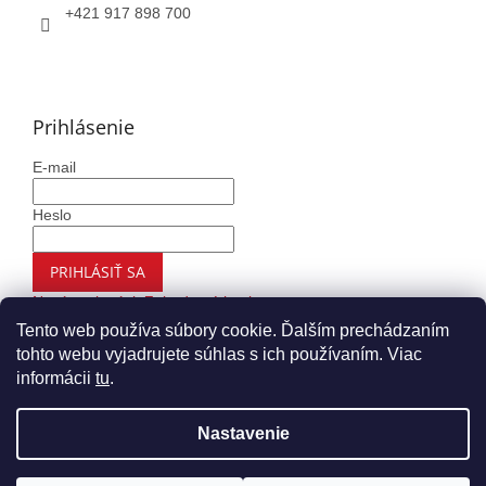
+421 917 898 700
Prihlásenie
E-mail
Heslo
PRIHLÁSIŤ SA
Nová registrácia
Zabudnuté heslo
Tento web používa súbory cookie. Ďalším prechádzaním
tohto webu vyjadrujete súhlas s ich používaním. Viac
informácii
tu
.
Vytvoril Shoptet
Nastavenie
Copyright 2026
Autohaus.sk
. Všetky práva vyhradené.
Upraviť nastavenie cookies