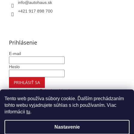
info
@
autohaus.sk
+421 917 898 700
Prihlásenie
E-mail
Heslo
PRIHLÁSIŤ SA
Nová registrácia
Zabudnuté heslo
Tento web používa súbory cookie. Ďalším prechádzaním
tohto webu vyjadrujete súhlas s ich používaním. Viac
informácii
tu
.
Vytvoril Shoptet
Nastavenie