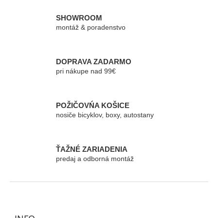
l
á
SHOWROOM
d
montáž & poradenstvo
a
c
i
e
DOPRAVA ZADARMO
p
pri nákupe nad 99€
r
v
k
POŽIČOVŃA KOŠICE
y
nosiče bicyklov, boxy, autostany
v
ý
p
i
ŤAŽNÉ ZARIADENIA
s
predaj a odborná montáž
u
Z
á
p