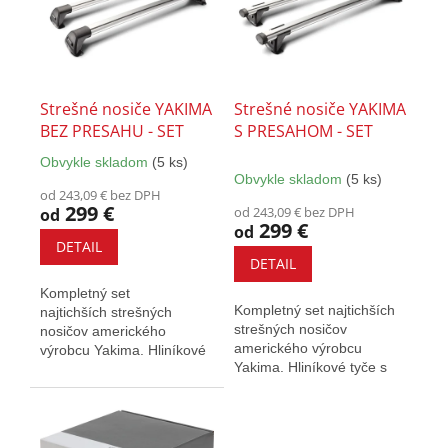
u
i
k
s
t
p
o
r
v
o
Strešné nosiče YAKIMA
Strešné nosiče YAKIMA
d
BEZ PRESAHU - SET
S PRESAHOM - SET
u
Obvykle skladom
(5 ks)
k
Priemerné
Obvykle skladom
(5 ks)
hodnotenie
t
od 243,09 € bez DPH
produktu
o
299 €
od 243,09 € bez DPH
od
je
299 €
v
od
5,0
DETAIL
z
DETAIL
5
Kompletný set
hviezdičiek.
Kompletný set najtichších
najtichších strešných
strešných nosičov
nosičov amerického
amerického výrobcu
výrobcu Yakima. Hliníkové
Yakima. Hliníkové tyče s
tyče s elegantným
presahom poskytujú väčšiu
kompaktným dizajnom....
prepravnú...