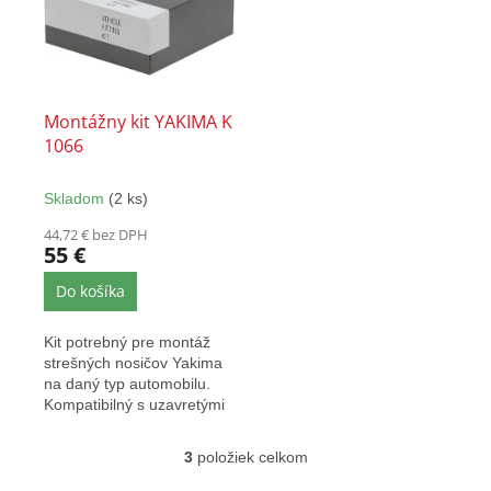
Montážny kit YAKIMA K
1066
Skladom
(2 ks)
44,72 € bez DPH
55 €
Do košíka
Kit potrebný pre montáž
strešných nosičov Yakima
na daný typ automobilu.
Kompatibilný s uzavretými
aj presahovými nosičmi...
3
položiek celkom
O
v