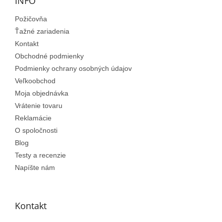
ä
INFO
t
Požičovňa
i
e
Ťažné zariadenia
Kontakt
Obchodné podmienky
Podmienky ochrany osobných údajov
Veľkoobchod
Moja objednávka
Vrátenie tovaru
Reklamácie
O spoločnosti
Blog
Testy a recenzie
Napíšte nám
Kontakt