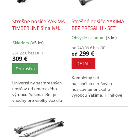
t
p
o
r
v
o
Strešné nosiče YAKIMA
Strešné nosiče YAKIMA
d
TIMBERLINE S na lyžiny
BEZ PRESAHU - SET
u
- SET
Obvykle skladom
(5 ks)
k
Priemerné
Skladom
(>5 ks)
hodnotenie
t
od 243,09 € bez DPH
produktu
o
299 €
251,22 € bez DPH
od
je
309 €
v
5,0
DETAIL
z
Do košíka
5
Kompletný set
hviezdičiek.
Univerzálny set strešných
najtichších strešných
nosičov od amerického
nosičov amerického
výrobcu Yakima. Set je
výrobcu Yakima. Hliníkové
vhodný pre všetky vozidla
tyče s elegantným
ktoré majú dvihnuté
kompaktným dizajnom....
pozdĺžne...