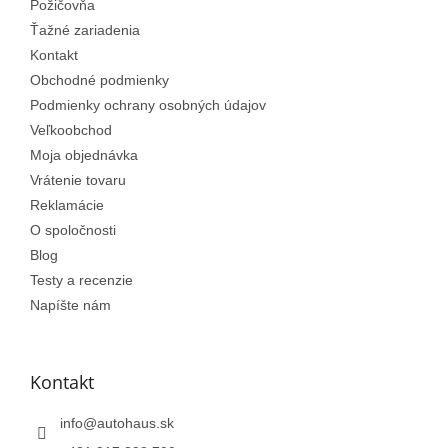
Požičovňa
i
e
Ťažné zariadenia
Kontakt
Obchodné podmienky
Podmienky ochrany osobných údajov
Veľkoobchod
Moja objednávka
Vrátenie tovaru
Reklamácie
O spoločnosti
Blog
Testy a recenzie
Napíšte nám
Kontakt
info
@
autohaus.sk