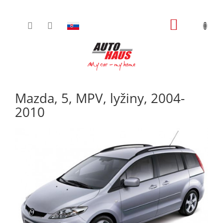
Prejsť
NÁKUPN
na
obsah
KOŠÍK
Mazda, 5, MPV, lyžiny, 2004-
2010