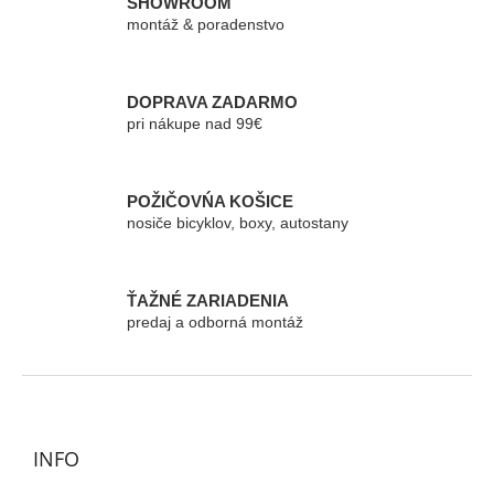
á
SHOWROOM
d
montáž & poradenstvo
a
c
i
e
DOPRAVA ZADARMO
p
pri nákupe nad 99€
r
v
k
POŽIČOVŃA KOŠICE
y
nosiče bicyklov, boxy, autostany
v
ý
p
i
ŤAŽNÉ ZARIADENIA
s
predaj a odborná montáž
u
Z
á
p
ä
INFO
t