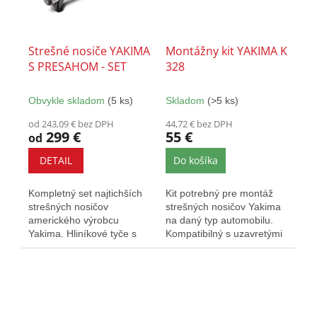
Strešné nosiče YAKIMA
Montážny kit YAKIMA K
S PRESAHOM - SET
328
Obvykle skladom
(5 ks)
Skladom
(>5 ks)
od 243,09 € bez DPH
44,72 € bez DPH
299 €
55 €
od
DETAIL
Do košíka
Kompletný set najtichších
Kit potrebný pre montáž
strešných nosičov
strešných nosičov Yakima
amerického výrobcu
na daný typ automobilu.
Yakima. Hliníkové tyče s
Kompatibilný s uzavretými
presahom poskytujú väčšiu
aj presahovými nosičmi...
prepravnú...