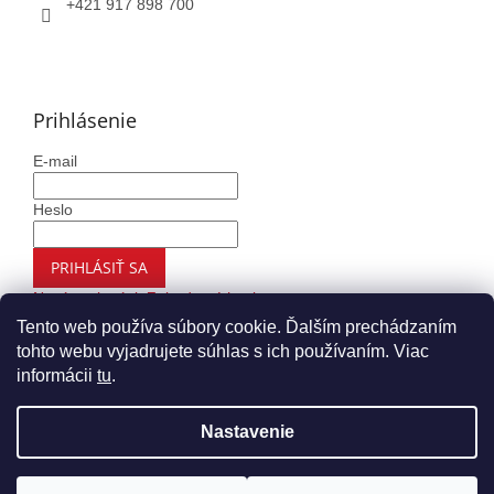
+421 917 898 700
Prihlásenie
E-mail
Heslo
PRIHLÁSIŤ SA
Nová registrácia
Zabudnuté heslo
Tento web používa súbory cookie. Ďalším prechádzaním
tohto webu vyjadrujete súhlas s ich používaním. Viac
informácii
tu
.
Vytvoril Shoptet
Nastavenie
Copyright 2026
Autohaus.sk
. Všetky práva vyhradené.
Upraviť nastavenie cookies