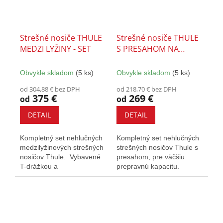
Strešné nosiče THULE
Strešné nosiče THULE
MEDZI LYŽINY - SET
S PRESAHOM NA
LYŽINY - SET
Obvykle skladom
(5 ks)
Obvykle skladom
(5 ks)
od 304,88 € bez DPH
od 218,70 € bez DPH
375 €
269 €
od
od
DETAIL
DETAIL
Kompletný set nehlučných
Kompletný set nehlučných
medzilyžinových strešných
strešných nosičov Thule s
nosičov Thule. Vybavené
presahom, pre väčšiu
T-drážkou a
prepravnú kapacitu.
zámkami. Určený pre
Vybavený T-drážkou a
vozidlá s...
zámkami....