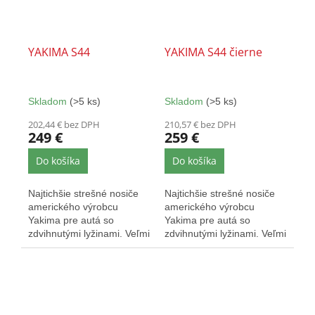
YAKIMA S44
YAKIMA S44 čierne
Skladom
(>5 ks)
Skladom
(>5 ks)
202,44 € bez DPH
210,57 € bez DPH
249 €
259 €
Do košíka
Do košíka
Najtichšie strešné nosiče
Najtichšie strešné nosiče
amerického výrobcu
amerického výrobcu
Yakima pre autá so
Yakima pre autá so
zdvihnutými lyžinami. Veľmi
zdvihnutými lyžinami. Veľmi
elegantné a nezvyšujú...
elegantné a nezvyšujú...