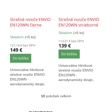
Strešné nosiče ENVIO
Strešné nosiče ENVIO
EN120WN čierne
EN120WN strieborné
Skladom
(>5 ks)
Priemerné
Skladom
(>5 ks)
hodnotenie
113,01 € bez DPH
produktu
139 €
121,14 € bez DPH
je
149 €
5,0
Do košíka
z
Do košíka
5
Univerzálne hliníkové
hviezdičiek.
Univerzálne hliníkové
strešné nosiče ENVIO
strešné nosiče ENVIO
EN120WN -
EN120WN -
aerodynamický dizajn,
aerodynamický dizajn,
dĺžka tyčí 120 cm, nosnosť
dĺžka tyčí 120 cm, nosnosť
až 90 kg,...
až 90 kg,...
10
položiek celkom
O
v
l