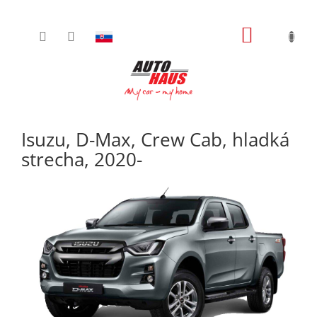
Prejsť
NÁKUPN
na
obsah
KOŠÍK
Isuzu, D-Max, Crew Cab, hladká
strecha, 2020-