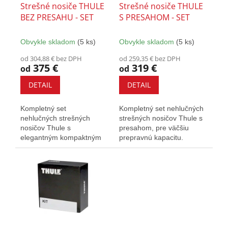
o
Strešné nosiče THULE
Strešné nosiče THULE
d
BEZ PRESAHU - SET
S PRESAHOM - SET
u
k
Obvykle skladom
(5 ks)
Obvykle skladom
(5 ks)
t
o
od 304,88 € bez DPH
od 259,35 € bez DPH
375 €
319 €
v
od
od
DETAIL
DETAIL
Kompletný set
Kompletný set nehlučných
nehlučných strešných
strešných nosičov Thule s
nosičov Thule s
presahom, pre väčšiu
elegantným kompaktným
prepravnú kapacitu.
dizajnom. Vybavené T-
Vybavený T-drážkou a
drážkou a zámkami.
zámkami.