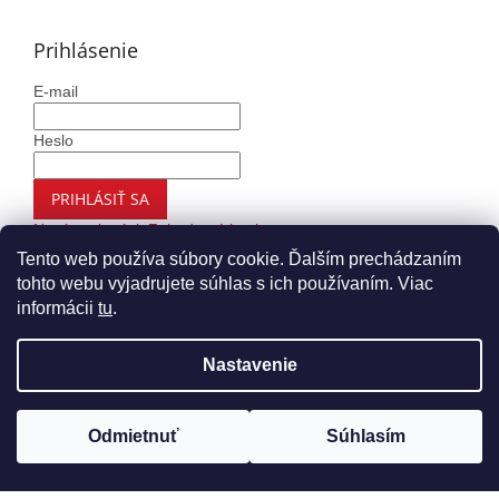
Prihlásenie
E-mail
Heslo
PRIHLÁSIŤ SA
Nová registrácia
Zabudnuté heslo
Tento web používa súbory cookie. Ďalším prechádzaním
tohto webu vyjadrujete súhlas s ich používaním. Viac
informácii
tu
.
Vytvoril Shoptet
Nastavenie
Copyright 2026
Autohaus.sk
. Všetky práva vyhradené.
Upraviť nastavenie cookies
Odmietnuť
Súhlasím
Nákup nad 99€ Vám doručíme ZADARMO