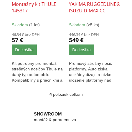
Montážny kit THULE
YAKIMA RUGGEDLINE®
145317
ISUZU D-MAX CC
Skladom
(1 ks)
Skladom
(>5 ks)
46,34 € bez DPH
446,34 € bez DPH
57 €
549 €
Do košíka
Do košíka
Kit potrebný pre montáž
Prémiový strešný nosič
strešných nosičov Thule na
platformy. Auto získa
daný typ automobilu.
unikátny dizajn a nízke
Kompatibilný s priečnikmi a
uloženie platformy nad
pätkami Thule EVO...
strechou.
4
položiek celkom
O
v
l
á
SHOWROOM
d
montáž & poradenstvo
a
c