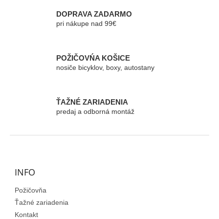
i
e
DOPRAVA ZADARMO
p
pri nákupe nad 99€
r
v
k
POŽIČOVŃA KOŠICE
y
nosiče bicyklov, boxy, autostany
v
ý
p
i
ŤAŽNÉ ZARIADENIA
s
predaj a odborná montáž
u
Z
á
p
ä
INFO
t
Požičovňa
i
e
Ťažné zariadenia
Kontakt