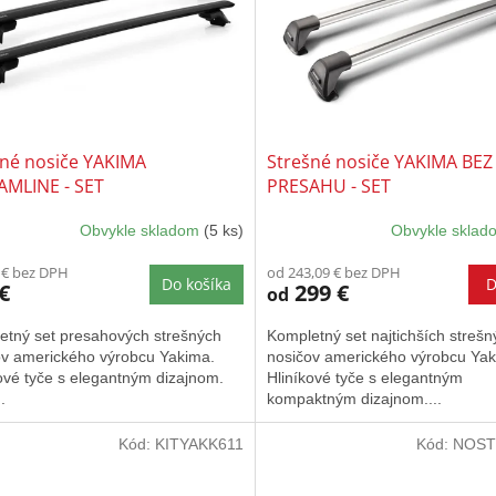
šné nosiče YAKIMA
Strešné nosiče YAKIMA BEZ
AMLINE - SET
PRESAHU - SET
Obvykle skladom
(5 ks)
Obvykle skla
Priemerné
hodnotenie
 € bez DPH
od 243,09 € bez DPH
produktu
Do košíka
D
€
299 €
od
je
5,0
etný set presahových strešných
Kompletný set najtichších strešn
z
ov amerického výrobcu Yakima.
nosičov amerického výrobcu Yak
5
ové tyče s elegantným dizajnom.
Hliníkové tyče s elegantným
hviezdičiek.
.
kompaktným dizajnom....
Kód:
KITYAKK611
Kód:
NOST