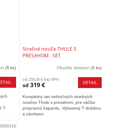
Strešné nosiče THULE S
PRESAHOM - SET
dom
(5 ks)
Obvykle skladom
(5 ks)
od 259,35 € bez DPH
ETAIL
DETAIL
319 €
od
ných
Kompletný set nehlučných strešných
nosičov Thule s presahom, pre väčšiu
é T-
prepravnú kapacitu. Vybavený T-drážkou
a zámkami.
8000316