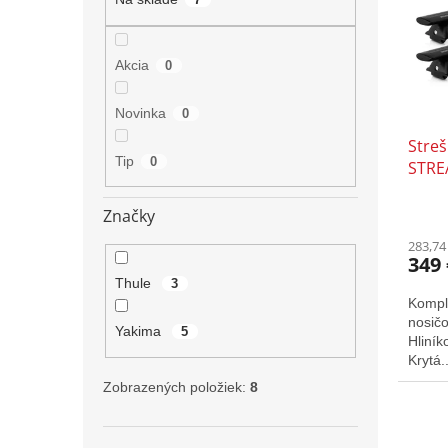
s
r
p
o
r
d
Akcia
0
o
u
d
k
Novinka
0
u
t
Stre
k
o
Tip
0
STRE
t
v
o
v
Značky
283,74
349 
Thule
3
Kompl
nosič
Yakima
5
Hliník
Krytá..
Zobrazených položiek:
8