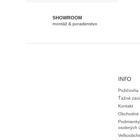
SHOWROOM
montáž & poradenstvo
Z
á
p
ä
t
INFO
i
e
Požičovňa
Ťažné zari
Kontakt
Obchodné 
Podmienky
osobných 
Veľkoobch