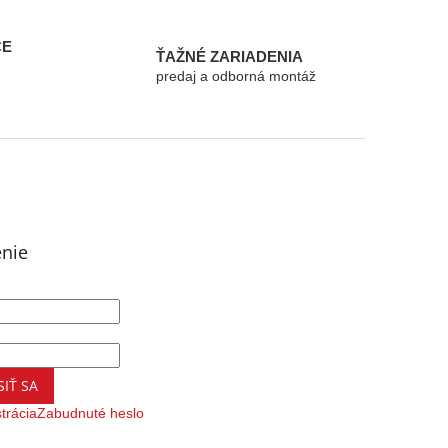
CE
ŤAŽNÉ ZARIADENIA
predaj a odborná montáž
enie
SIŤ SA
trácia
Zabudnuté heslo