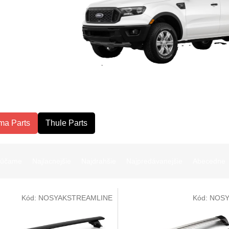
ma Parts
Thule Parts
rúčame
Najlacnejšie
Najdrahšie
Najpredávanejšie
Abecedne
Kód:
NOSYAKSTREAMLINE
Kód:
NOSY