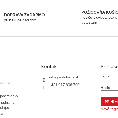
v
l
á
POŽIČOVŃA KOŠI
DOPRAVA ZADARMO
d
nosiče bicyklov, boxy,
pri nákupe nad 99€
a
autostany
c
i
e
p
r
v
k
y
Kontakt
Prihlás
v
ý
p
E-mail
info
@
autohaus.sk
i
adenia
+421 917 898 700
s
Heslo
u
podmienky
PRIHLÁ
 ochrany
údajov
Nová regis
od