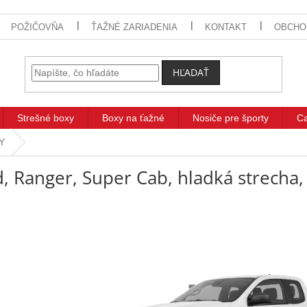
POŽIČOVŇA
ŤAŽNÉ ZARIADENIA
KONTAKT
OBCHO
HĽADAŤ
Strešné boxy
Boxy na ťažné
Nosiče pre športy
C
TY
d, Ranger, Super Cab, hladká strecha