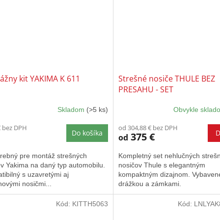
ážny kit YAKIMA K 611
Strešné nosiče THULE BEZ
PRESAHU - SET
Skladom
(>5 ks)
Obvykle skla
€ bez DPH
od 304,88 € bez DPH
Do košíka
D
375 €
od
trebný pre montáž strešných
Kompletný set nehlučných streš
ov Yakima na daný typ automobilu.
nosičov Thule s elegantným
ibilný s uzavretými aj
kompaktným dizajnom. Vybaven
ovými nosičmi...
drážkou a zámkami.
Kód:
KITTH5063
Kód:
LNLYAK