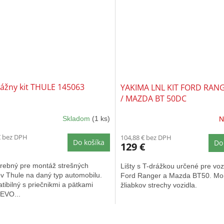
ážny kit THULE 145063
YAKIMA LNL KIT FORD RAN
/ MAZDA BT 50DC
Skladom
(1 ks)
N
€ bez DPH
104,88 € bez DPH
Do košíka
Do
129 €
trebný pre montáž strešných
Lišty s T-drážkou určené pre voz
v Thule na daný typ automobilu.
Ford Ranger a Mazda BT50. Mo
ibilný s priečnikmi a pätkami
žliabkov strechy vozidla.
 EVO...
O