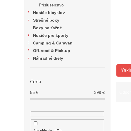
Príslušenstvo
Nosiče bicyklov
Strešné boxy
Boxy na ťažné
Nosiče pre športy
Camping & Caravan
Off-road & Pick-up
Náhradné diely
Yaki
Cena
R
a
Odpo
55
€
399
€
d
e
V
n
ý
i
p
e
i
p
Na sklade
7