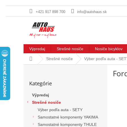
+421 917 898 700
info@autohaus.sk
Prejsť
na
obsah
Výpredaj
Strešné nosiče
Nosiče bicyklov
Domov
Strešné nosiče
Výber podľa auta - SE
B
For
o
Preskočiť
č
Kategórie
kategórie
n
ý
Výpredaj
p
Strešné nosiče
a
n
Výber podľa auta - SETY
e
Samostatné komponenty YAKIMA
l
Samostatné komponenty THULE