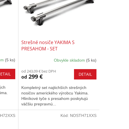
Strešné nosiče YAKIMA S
PRESAHOM - SET
dom
(5 ks)
Obvykle skladom
(5 ks)
od 243,09 € bez DPH
ETAIL
DETAIL
299 €
od
ých
Kompletný set najtichších strešných
ima.
nosičov amerického výrobcu Yakima.
Hliníkové tyče s presahom poskytujú
väčšiu prepravnú...
H72XXS
Kód:
NOSTH71XXS