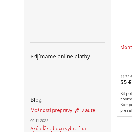
Mont
Prijímame online platby
44,72 
55 €
Kit po
Blog
nosič
Kompat
Možnosti prepravy lyží v aute
presah
09.11.2022
Akú dĺžku boxu vybrať na