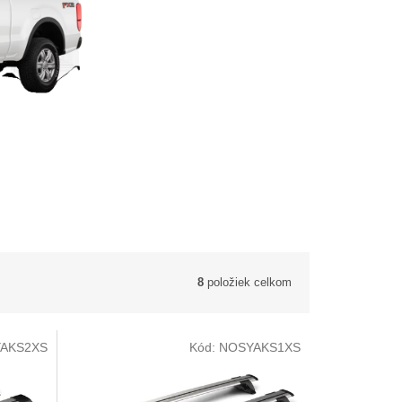
8
položiek celkom
AKS2XS
Kód:
NOSYAKS1XS