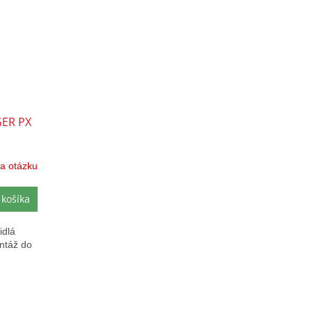
GER PX
a otázku
 košíka
idlá
ntáž do